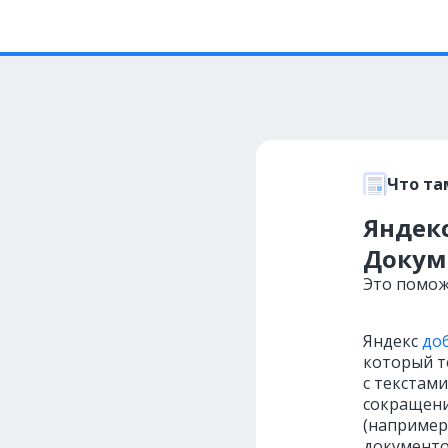
Что та
Яндекс
Докум
Это помож
Яндекс
до
который т
с текстам
сокращени
(например
документо