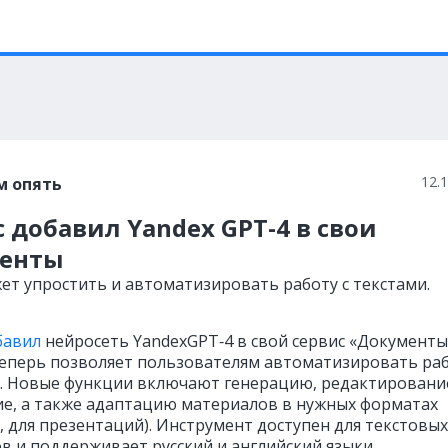
12.
м опять
 добавил Yandex GPT-4 в свои
енты
ет упростить и автоматизировать работу с текстами.
бавил
нейросеть YandexGPT‑4 в свой сервис «Документы
еперь позволяет пользователям автоматизировать ра
и. Новые функции включают генерацию, редактировани
е, а также адаптацию материалов в нужных форматах
, для презентаций). Инструмент доступен для текстовых
в и поддерживает русский и английский языки.