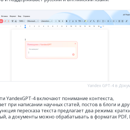
Yandex GPT-4 в Доку
ти YandexGPT‑4 включают понимание контекста,
ет при написании научных статей, постов в блоги и дру
Функция пересказа текста предлагает два режима: кратк
ый, а документы можно обрабатывать в форматах PDF,