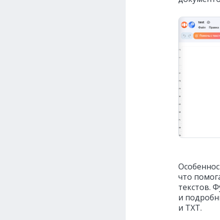
Особеннос
что помога
текстов. 
и подробн
и TXT.