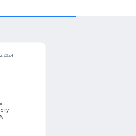
12.2024
»,
боту
е,