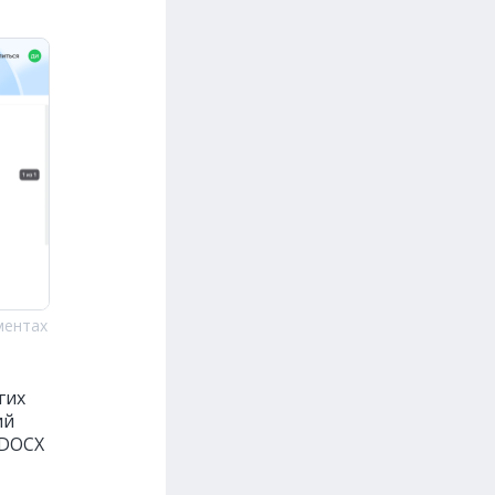
ментах
гих
ий
 DOCX