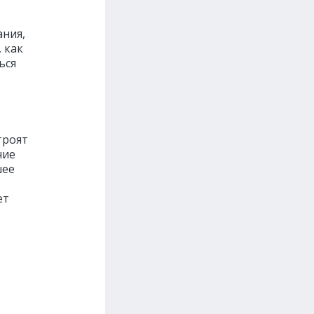
ния,
 как
ься
троят
ние
шее
ет