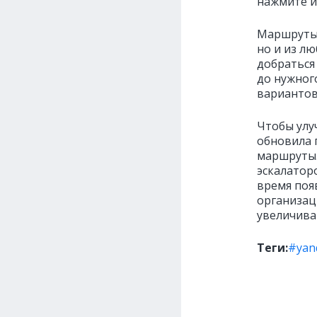
нажмите и
Маршруты 
но и из лю
добраться
до нужног
вариантов
Чтобы улу
обновила 
маршруты.
эскалатор
время поя
организаци
увеличива
Теги:
#yan