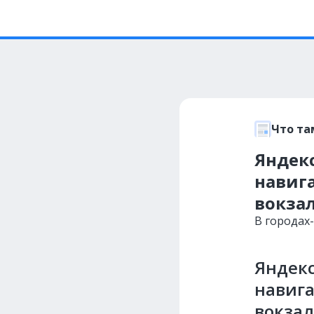
Что та
Яндек
навиг
вокза
В городах
Яндекс
навига
вокзал