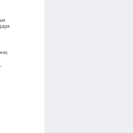
вых
даря
ани,
,