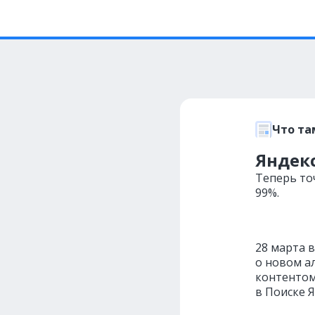
Что та
Яндек
Теперь то
99%.
28 марта 
о новом а
контентом
в Поиске Я