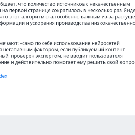
общает, что количество источников с некачественным
 на первой странице сократилось в несколько раз. Янд
 что этот алгоритм стал особенно важным из‑за растуще
формации и ускорения производства низкокачественн
тмечают: «само по себе использование нейросетей
ся негативным фактором, если публикуемый контент —
ный, проверен экспертом, не вводит пользователя
ение и действительно помогает ему решить свой вопрос
dex