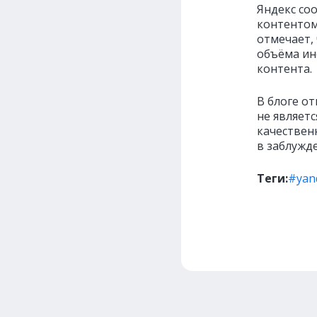
Яндекс со
контентом
отмечает,
объёма ин
контента.
В блоге о
не являет
качествен
в заблужд
Теги:
#yan