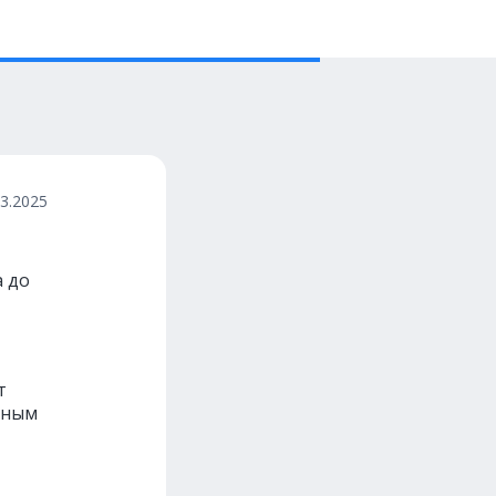
03.2025
а до
т
нным