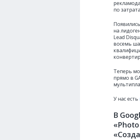
рекламода
по затрата
Появились
на лидоген
Lead Disqu
восемь ша
квалифици
конвертир
Теперь мо
прямо в GA
мультипл
У нас есть
В Goog
«Photo
«Созда