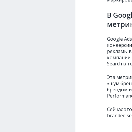
В Goog
метрик
Google Ad
конверсии
рекламы в
компании 
Search в т
Эта метри
«шум брен
брендом и
Performan
Сейчас эт
branded s