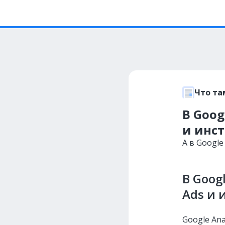
Что та
В Goog
и инс
А в Googl
В Goog
Ads и
Google Ana