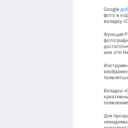
Google
до
фото в ко
вкладку «
Функция P
фотографи
достаточн
или «I’m fe
Инструмен
изображен
появлятьс
Вкладка «
креативны
появление
Для прозр
невидимый
маркирова