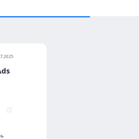
07.2025
Ads
рь