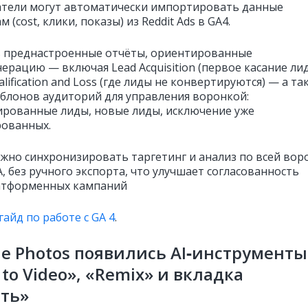
тели могут автоматически импортировать данные
м (cost, клики, показы) из Reddit Ads в GA4.
 преднастроенные отчёты, ориентированные
ерацию — включая Lead Acquisition (первое касание лид
alification and Loss (где лиды не конвертируются) — а та
блонов аудиторий для управления воронкой:
рованные лиды, новые лиды, исключение уже
ованных.
жно синхронизировать таргетинг и анализ по всей вор
, без ручного экспорта, что улучшает согласованность
атформенных кампаний
гайд по работе с GA 4
.
le Photos появились AI‑инструменты
 to Video», «Remix» и вкладка
ть»