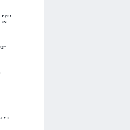
новую
ам.
ts»
т
.
бавят