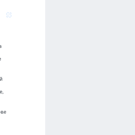
а
e
й
e,
ове