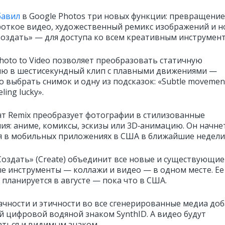
бавил
в Google Photos три новых функции: превращение
роткое видео, художественный ремикс изображений и 
Создать» — для доступа ко всем креативным инструмент
hoto to Video позволяет преобразовать статичную
ю в шестисекундный клип с плавными движениями —
о выбрать снимок и одну из подсказок: «Subtle movemen
eling lucky».
т Remix преобразует фотографии в стилизованные
ия: аниме, комиксы, эскизы или 3D‑анимацию. Он начне
я в мобильных приложениях в США в ближайшие недели
Создать» (Create) объединит все новые и существующие
е инструменты — коллажи и видео — в одном месте. Ее
 планируется в августе — пока что в США.
ачности и этичности во все сгенерированные медиа до
 цифровой водяной знаком SynthID. А видео будут
ться и видимым знаком.