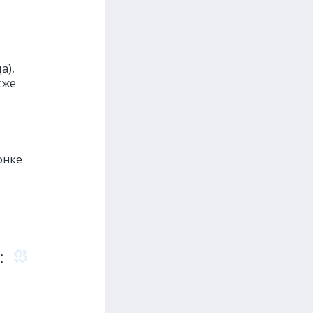
а),
кже
онке
: