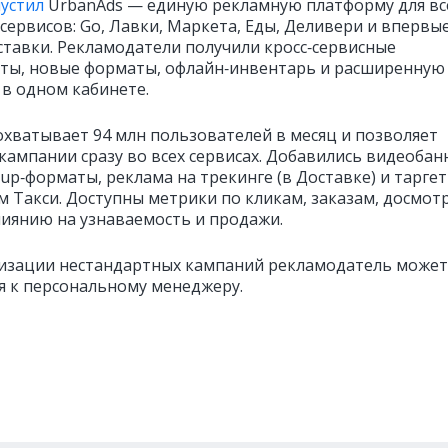
пустил
UrbanAds — единую рекламную платформу для вс
 сервисов: Go, Лавки, Маркета, Еды, Деливери и впервы
ставки. Рекламодатели получили кросс‑сервисные
ты, новые форматы, офлайн‑инвентарь и расширенную
 в одном кабинете.
охватывает 94 млн пользователей в месяц и позволяет
 кампании сразу во всех сервисах. Добавились видеобан
up‑форматы, реклама на трекинге (в Доставке) и тарге
м Такси. Доступны метрики по кликам, заказам, досмот
лиянию на узнаваемость и продажи.
лизации нестандартных кампаний рекламодатель может
я к персональному менеджеру.