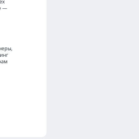
ех
е —
неры,
тинг
рам