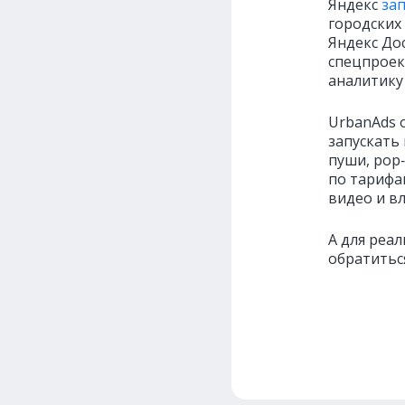
Яндекс
за
городских
Яндекс До
спецпроек
аналитику
UrbanAds 
запускать
пуши, pop‑
по тарифа
видео и в
А для реа
обратитьс