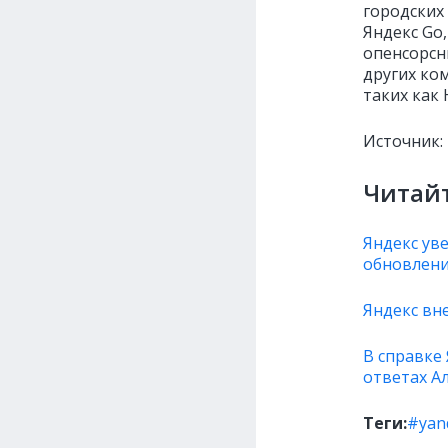
городских 
Яндекс Go,
опенсорсн
других ко
таких как
Источник:
Читайт
Яндекс ув
обновлени
Яндекс вн
В справке
ответах Ал
Теги:
#yan