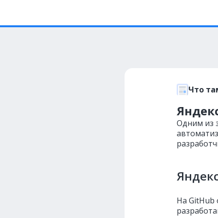
Что та
Яндекс
Одним из 
автоматиз
разработч
Яндекс
На GitHub
разработа