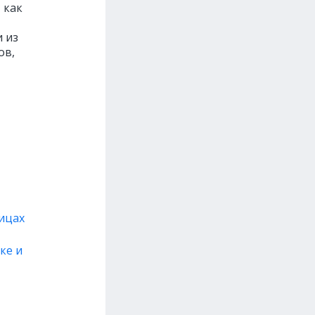
 как
 из
ов,
ницах
ке и