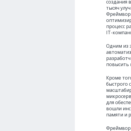
создания 
тысяч улу
Фреймворк
оптимизир
процесс ра
IT-компани
Одним из 
автоматиз
разработч
повысить 
Кроме тог
быстрого 
масштабир
микросерв
для обесп
вошли инс
памяти и 
Фреймворк