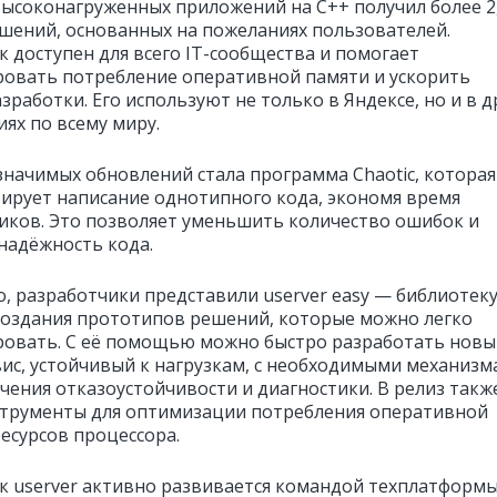
высоконагруженных приложений на C++ получил более 2
чшений, основанных на пожеланиях пользователей.
 доступен для всего IT-сообщества и помогает
овать потребление оперативной памяти и ускорить
зработки. Его используют не только в Яндексе, но и в д
ях по всему миру.
значимых обновлений стала программа Chaotic, которая
ирует написание однотипного кода, экономя время
иков. Это позволяет уменьшить количество ошибок и
надёжность кода.
о, разработчики представили userver easy — библиотеку
создания прототипов решений, которые можно легко
овать. С её помощью можно быстро разработать новы
ис, устойчивый к нагрузкам, с необходимыми механиз
ечения отказоустойчивости и диагностики. В релиз такж
трументы для оптимизации потребления оперативной
ресурсов процессора.
 userver активно развивается командой техплатформ