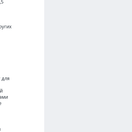
,5
ругих
 для
й
мами
е
ы