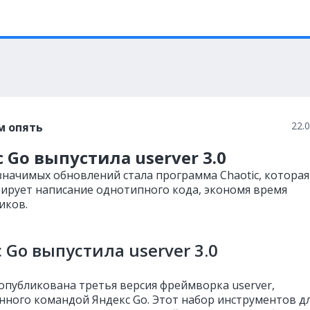
22.
м опять
 Go выпустила userver 3.0
значимых обновлений стала программа Chaotic, которая
ирует написание однотипного кода, экономя время
иков.
 Go выпустила userver 3.0
 опубликована третья версия фреймворка userver,
нного командой Яндекс Go. Этот набор инструментов д