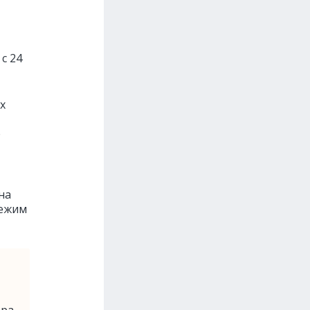
с 24
х
е
на
режим