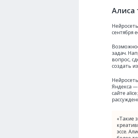
Алиса 
Нейросеть
сентября е
Возможнос
задач. На
вопрос, сд
создать и
Нейросеть
Яндекса — 
сайте alic
рассужден
«Такие з
креатив
эссе. Ал