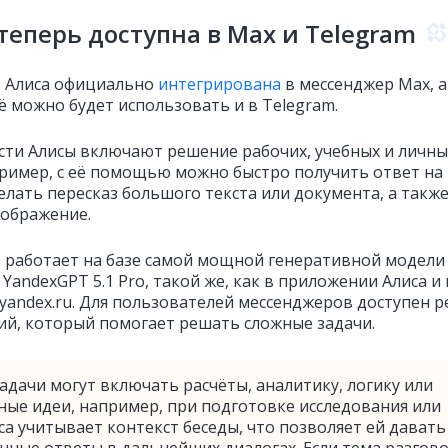
теперь доступна в Max и Telegram
 Алиса официально
интегрирована
в мессенджер Max, а 
ё можно будет использовать и в Telegram.
ти Алисы включают решение рабочих, учебных и личны
пример, с её помощью можно быстро получить ответ на
елать пересказ большого текста или документа, а такж
зображение.
 работает на базе самой мощной генеративной модели
YandexGPT 5.1 Pro, такой же, как в приложении Алиса и 
e.yandex.ru. Для пользователей мессенджеров доступен 
ий, который помогает решать сложные задачи.
адачи могут включать расчёты, аналитику, логику или
ные идеи, например, при подготовке исследования или
иса учитывает контекст беседы, что позволяет ей давать