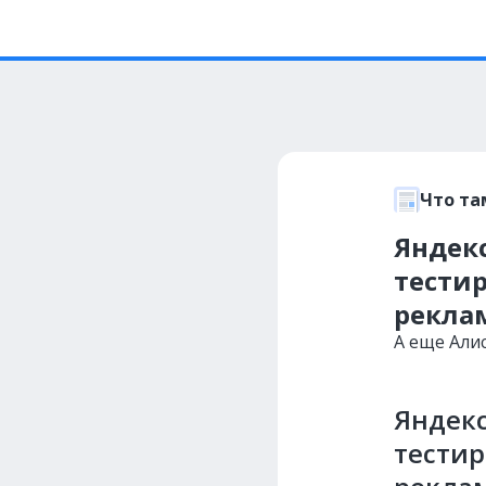
Что та
Яндек
тести
рекла
А еще Алис
Яндек
тестир