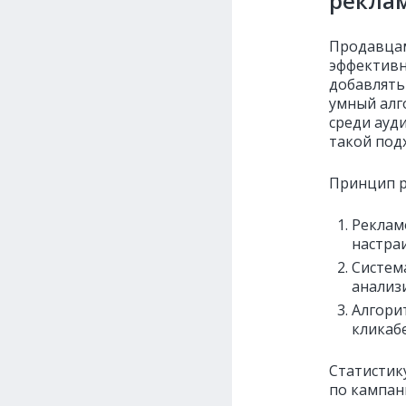
рекла
Продавцам
эффективн
добавлять
умный алг
среди ауд
такой под
Принцип р
Реклам
настра
Систем
анализ
Алгори
кликаб
Статистик
по кампан