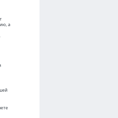
т
ию, а
,
и
сшей
чете