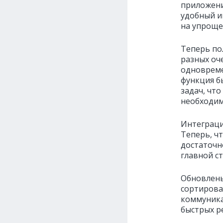
приложени
удобный и
на упроще
Теперь по
разных оч
одновреме
функция б
задач, чт
необходим
Интеграци
Теперь, ч
достаточн
главной с
Обновлены
сортирова
коммуника
быстрых р