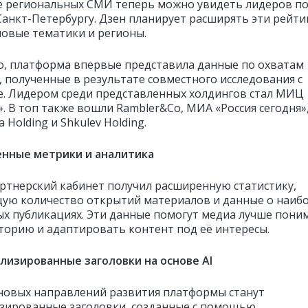
е региональных СМИ теперь можно увидеть лидеров п
Санкт-Петербургу. Дзен планирует расширять эти рейти
новые тематики и регионы.
о, платформа впервые представила данные по охватам
, полученные в результате совместного исследования с
e. Лидером среди представленных холдингов стал МИЦ
. В топ также вошли Rambler&Co, МИА «Россия сегодня»
 Holding и Shkulev Holding.
енные метрики и аналитика
ртнерский кабинет получил расширенную статистику,
ю количество открытий материалов и данные о наиб
х публикациях. Эти данные помогут медиа лучше пони
торию и адаптировать контент под её интересы.
ализированные заголовки на основе AI
новых направлений развития платформы станут
зированные заголовки, созданные с помощью