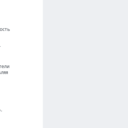
ность
т
тели
вляя
-