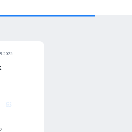
09.2025
к
о