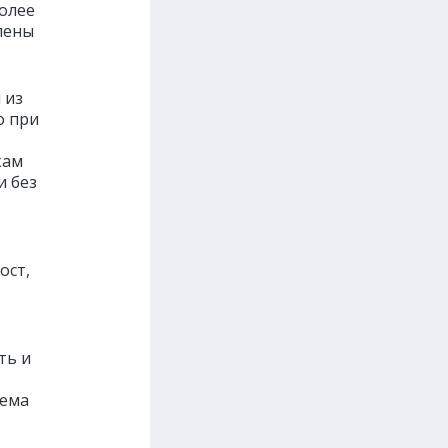
олее
лены
 из
о при
кам
и без
ост,
ть и
тема