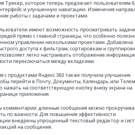
я Трекер, которое теперь предлагает пользователям б
нтерфейс и улучшенную навигацию. Изменения направ
ние работы с задачами и проектами.
льзователи имеют возможность просматривать задачи
ередей прямо с главной страницы, что особенно полезн
нном управлении несколькими проектами. Добавлена
ыстрого доступа к фильтрам, сортировкам и группиров
о позволяет легко настраивать отображение информаци
ости переключаться между вкладками.
я с продуктами Яндекс 360 также получила улучшения.
тобы перейти в Почту, Документы, Календарь или Телем
о нажать на соответствующую кнопку внизу экрана на
транице приложения.
 комментарии: длинные сообщения можно прокручива
ть по важности. Для повышения эффективности
ции внедрены упрощенный текстовый редактор и сис
еакций на сообщения.