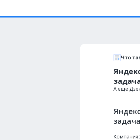
Что та
Яндекс
задач
А еще Дзе
Яндекс
задача
Компания 