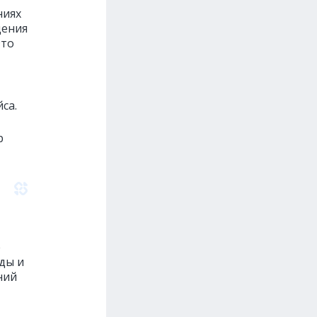
ниях
щения
Это
са.
p
е
ды и
ний