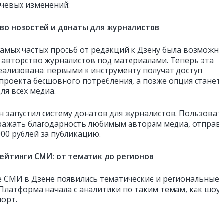
чевых изменений:
тво новостей и донаты для журналистов
самых частых просьб от редакций к Дзену была возмож
 авторство журналистов под материалами. Теперь эта
еализована: первыми к инструменту получат доступ
проекта бесшовного потребления, а позже опция стане
ля всех медиа.
н запустил систему донатов для журналистов. Пользова
ражать благодарность любимым авторам медиа, отпра
000 рублей за публикацию.
рейтинги СМИ: от тематик до регионов
е СМИ в Дзене появились тематические и региональные
 Платформа начала с аналитики по таким темам, как шоу
порт.