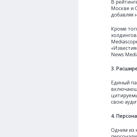
В рейтинг
Москве и 
добавляя 
Кроме тог
холдингов
Mediascop
«Известия»
News Media
3. Расшир
Единый па
включающу
цитируемы
свою ауди
4. Персон
Одним из 
персонали