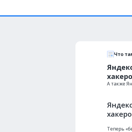
Что та
Яндек
хакер
А также Ян
Яндекс
хакеро
Теперь «б