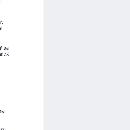
.
 в
 в
й за
аких
пы
ты.