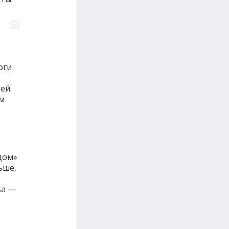
оги
ей.
ям
дом»
ьше,
ва —