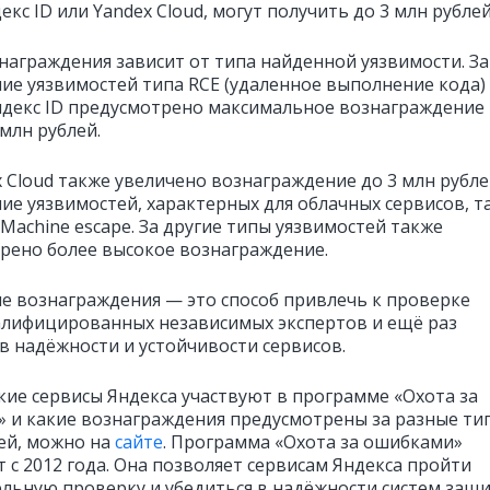
екс ID или Yandex Cloud, могут получить до 3 млн рублей
награждения зависит от типа найденной уязвимости. За
ие уязвимостей типа RCE (удаленное выполнение кода)
ндекс ID предусмотрено максимальное вознаграждение
млн рублей.
x Cloud также увеличено вознаграждение до 3 млн рубле
ие уязвимостей, характерных для облачных сервисов, т
l Machine escape. За другие типы уязвимостей также
рено более высокое вознаграждение.
 вознаграждения — это способ привлечь к проверке
лифицированных независимых экспертов и ещё раз
 в надёжности и устойчивости сервисов.
акие сервисы Яндекса участвуют в программе «Охота за
 и какие вознаграждения предусмотрены за разные ти
ей, можно на
сайте
. Программа «Охота за ошибками»
 с 2012 года. Она позволяет сервисам Яндекса пройти
льную проверку и убедиться в надёжности систем защи