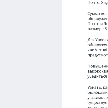
Почте, Янд
Сумма воз
обнаружен
Почте и Я
размере 3 
Для Yande
обнаружен
как Virtua
предусмот
Повышение
высококва
убедиться
Узнать, к
ошибками»
уязвимост
существует
дополните