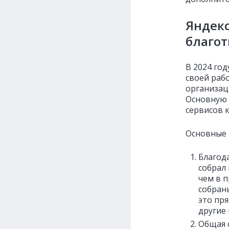
Яндекс
благот
В 2024 го
своей раб
организац
Основную 
сервисов 
Основные 
Благод
собрал 
чем в 
собран
это пр
другие 
Общая 