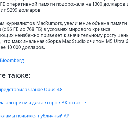
96 ГБ оперативной памяти подорожала на 1300 долларов 
оит 5299 долларов.
ам журналистов MacRumors, увеличение объема памяти
 (с 96 ГБ до 768 ГБ) в условиях мирового кризиса
ющих неизбежно приведет к значительному росту цены
 что максимальная сборка Mac Studio с чипом M5 Ultra 
ее 10 000 долларов.
Bloomberg
е также:
представила Claude Opus 4.8
ла алгоритмы для авторов ВКонтакте
екламы появился публичный API