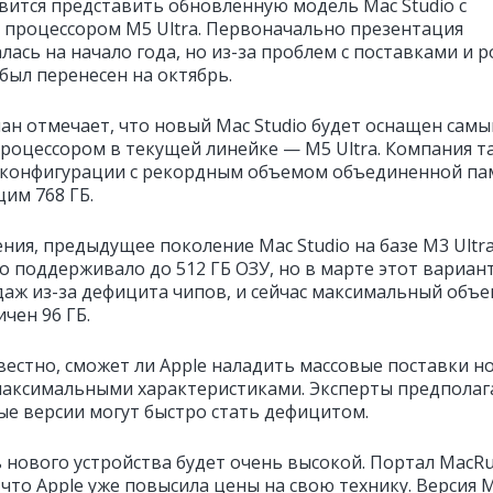
овится представить обновленную модель Mac Studio с
процессором M5 Ultra. Первоначально презентация
ась на начало года, но из-за проблем с поставками и р
был перенесен на октябрь.
ан отмечает, что новый Mac Studio будет оснащен сам
оцессором в текущей линейке — M5 Ultra. Компания т
 конфигурации с рекордным объемом объединенной па
им 768 ГБ.
ния, предыдущее поколение Mac Studio на базе M3 Ultr
о поддерживало до 512 ГБ ОЗУ, но в марте этот вариан
одаж из-за дефицита чипов, и сейчас максимальный объ
чен 96 ГБ.
вестно, сможет ли Apple наладить массовые поставки н
максимальными характеристиками. Эксперты предполаг
ые версии могут быстро стать дефицитом.
 нового устройства будет очень высокой. Портал MacR
 что Apple уже повысила цены на свою технику. Версия 