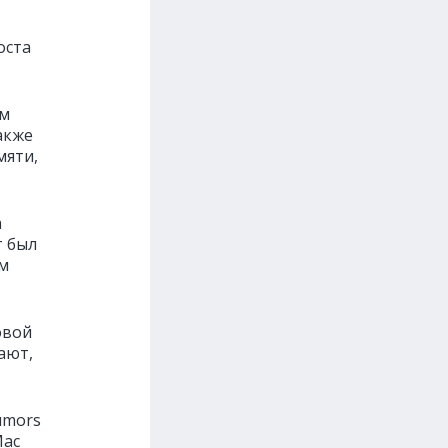
оста
ым
акже
мяти,
a
т был
ем
овой
ают,
umors
Mac