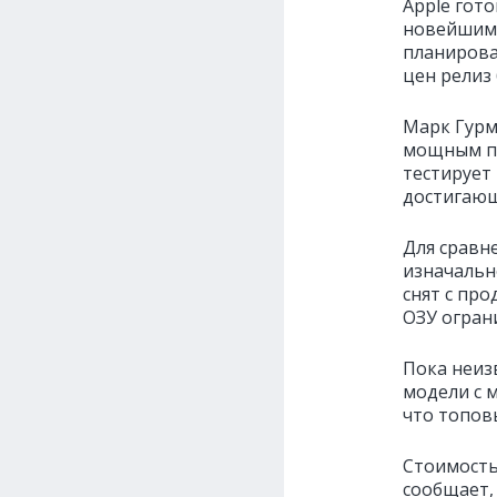
Apple гот
новейшим 
планировал
цен релиз 
Марк Гурм
мощным пр
тестирует
достигающ
Для сравне
изначальн
снят с пр
ОЗУ ограни
Пока неиз
модели с 
что топов
Стоимость
сообщает,