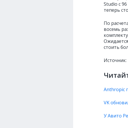
Studio с 
теперь ст
По расчет
восемь раз
комплекту
Ожидается,
стоить бол
Источник:
Читайт
Anthropic 
VK обнови
У Авито Р