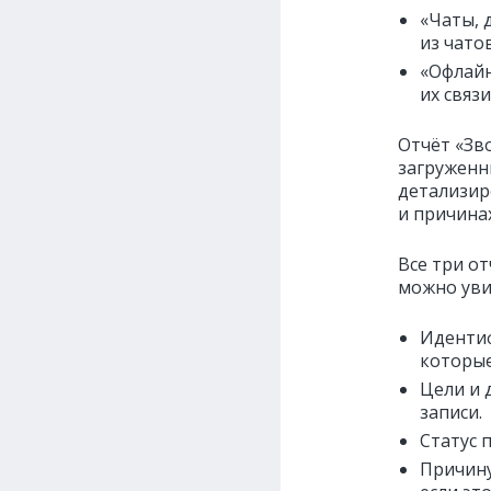
«Чаты, 
из чато
«Офлайн
их связи
Отчёт «Зв
загруженн
детализир
и причина
Все три о
можно уви
Идентиф
которые
Цели и 
записи.
Статус 
Причину