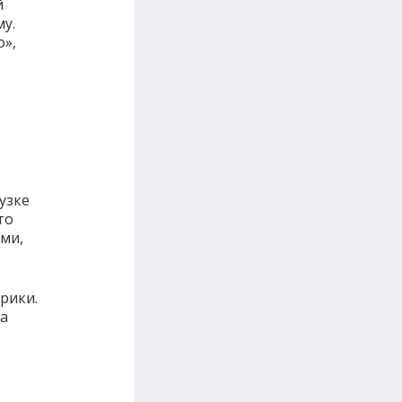
й
му.
о»,
узке
то
ами,
рики.
на