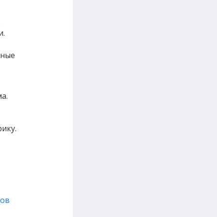
е
и.
нные
а.
ику.
тов