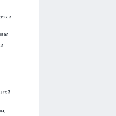
иях и
ывал
ки
 этой
ны,