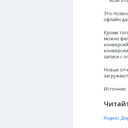
если эт
Это позво
офлайн‑да
Кроме тог
можно фил
конверсий
конверсии,
записи с 
Новые отч
загружают
Источник:
Читайт
Яндекс Ди