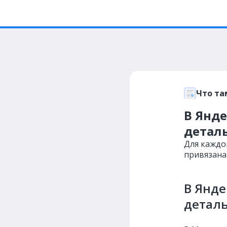
Что та
В Янд
детал
Для каждо
привязана 
В Янде
детал