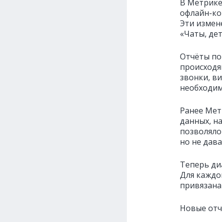
В Метрике
офлайн-кон
Эти измене
«Чаты, де
Отчёты по
происходя
звонки, в
необходим
Ранее Мет
данных, н
позволяло
но не дава
Теперь ди
Для каждо
привязана 
Новые отч