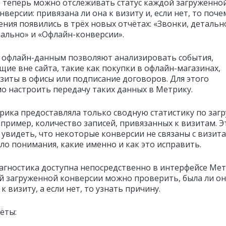
 теперь можно отслеживать статус каждой загруженно
версии: привязана ли она к визиту и, если нет, то поче
ния появились в трёх новых отчётах: «Звонки, детальн
тально» и «Офлайн-конверсии».
 офлайн-данным позволяют анализировать события,
щие вне сайта, такие как покупки в офлайн-магазинах,
изиты в офисы или подписание договоров. Для этого
о настроить передачу таких данных в Метрику.
рика предоставляла только сводную статистику по загр
апример, количество записей, привязанных к визитам. Э
 увидеть, что некоторые конверсии не связаны с визит
ло понимания, какие именно и как это исправить.
агностика доступна непосредственно в интерфейсе Мет
й загруженной конверсии можно проверить, была ли о
к визиту, а если нет, то узнать причину.
ёты: