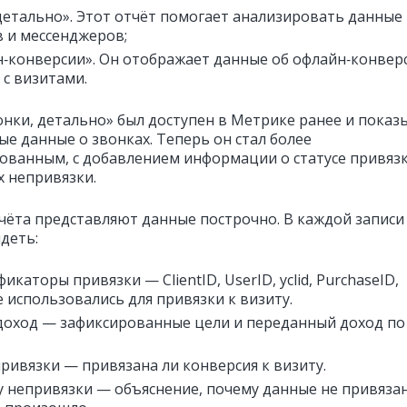
детально». Этот отчёт помогает анализировать данные
в и мессенджеров;
‑конверсии». Он отображает данные об офлайн‑конверс
 с визитами.
онки, детально» был доступен в Метрике ранее и показ
ые данные о звонках. Теперь он стал более
ованным, с добавлением информации о статусе привяз
х непривязки.
тчёта представляют данные построчно. В каждой записи
деть:
икаторы привязки — ClientID, UserID, yclid, PurchaseID,
 использовались для привязки к визиту.
доход — зафиксированные цели и переданный доход по
привязки — привязана ли конверсия к визиту.
 непривязки — объяснение, почему данные не привяза