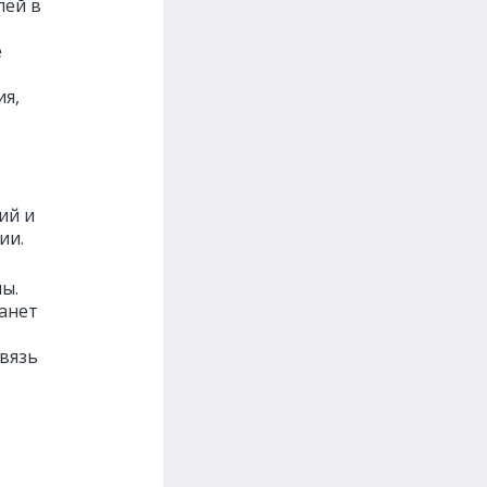
лей в
е
я,
ий и
ии.
ы.
анет
связь