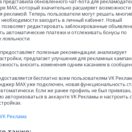
а представила обновленного чат-бота для рекламодате
ре MAX, который значительно расширяет возможности
я рекламой. Теперь пользователи могут решать многи
з необходимости заходить в личный кабинет. Новый
позволяет редактировать заблокированные объявлени
ть автоматические платежи и отслеживать бонусы по
 лояльности.
 предоставляет полезные рекомендации: анализирует
астройки, предлагает улучшения для рекламных кампан
ожность вносить изменения одним касанием в сообщен
едоставляется бесплатно всем пользователям VK Реклам
енджер MAX уже подключен, новая функциональность ст
автоматически. Если же ранее профиль не был привязан,
о авторизоваться в аккаунте VK Рекламы и настроить 
стройках.
VK Реклама
е также: