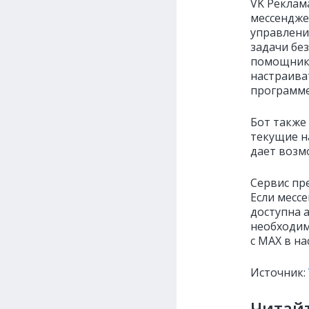
VK Реклам
мессендже
управлени
задачи бе
помощник 
настраива
программе
Бот также
текущие н
дает возм
Сервис пр
Если месс
доступна 
необходим
с MAX в на
Источник:
Читайт