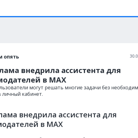
30.
м опять
лама внедрила ассистента для
модателей в MAX
льзователи могут решать многие задачи без необходи
в личный кабинет.
лама внедрила ассистента для
модателей в MAX