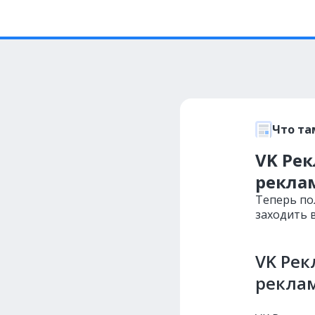
Что та
VK Рек
рекла
Теперь по
заходить 
VK Рек
рекла