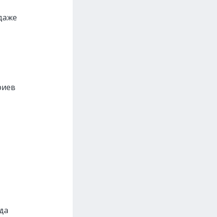
 даже
риев
гда