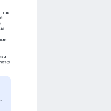
– так
ый
е
вы
ями.
аки
уются
ь