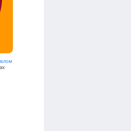
влом
ах: