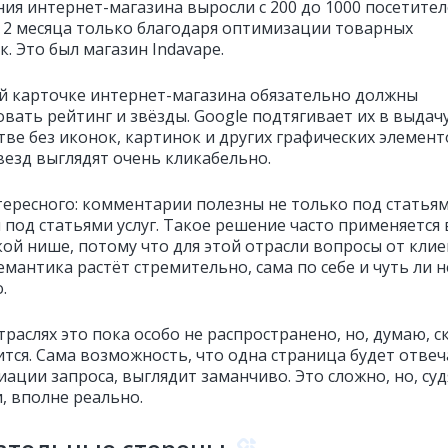
ия интернет-магазина выросли с 200 до 1000 посетител
а 2 месяца только благодаря оптимизации товарных
к. Это был магазин Indavape.
й карточке интернет-магазина обязательно должны
вать рейтинг и звёзды. Google подтягивает их в выдачу
тве без иконок, картинок и других графических элемент
везд выглядят очень кликабельно.
тересного: комментарии полезны не только под статьям
и под статьями услуг. Такое решение часто применяется 
ой нише, потому что для этой отрасли вопросы от кли
емантика растёт стремительно, сама по себе и чуть ли н
.
траслях это пока особо не распространено, но, думаю, с
ится. Сама возможность, что одна страница будет отве
иации запроса, выглядит заманчиво. Это сложно, но, суд
, вполне реально.