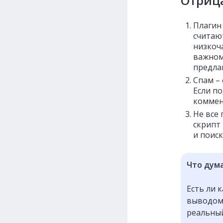
Отриц
Плагин
считаю
низкоча
важном
предла
Спам – 
Если п
коммен
Не все 
скрипт
и поиск
Что дум
Есть ли 
выводом 
реальный