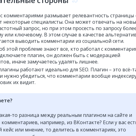
ательные стороны
 с комментариями размывает релевантность страницы 
т некоторые специалисты. Она может отвечать на нов
стотный запрос, но при этом просесть по запросу боле
у или ключевому. В этом случае в качестве альтернати
гается выводить комментарии из социальной сети.
об этой проблеме знают все, кто работал с комментари
одключаете плагин, он должен быть с модерацией
тов, иначе замучаетесь удалять лишнее.
плагины работают идеально для SEO. Плагин – это всё-т
 и нужно убедиться, что комментарии вообще индексир
овик их видит.
аете?
какая-то разница между реальным плагином на сайте и
комментариев, например, из ВКонтакте? Если у вас ест
 кейс или мнение, то делитесь в комментариях, это