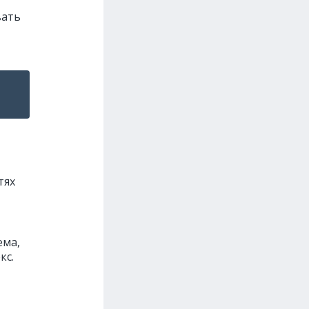
вать
тях
ема,
кс.