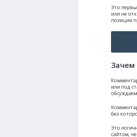
Это первы
или не от
позиции п
Зачем
Комментар
или под с
обсуждаем
Комментар
без котор
Это логич
сайтом, ч