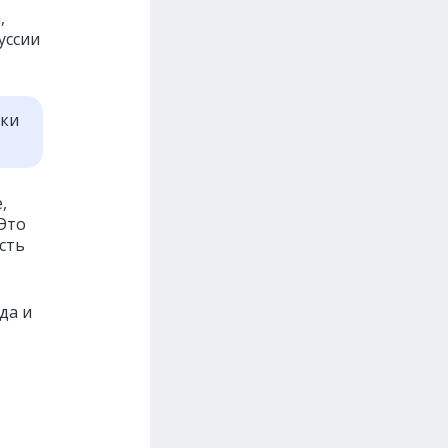
,
уссии
тки
,
Это
сть
да и