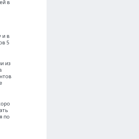
ей в
 и в
ов 5
и из
в
ентов
е
коро
чать
я по