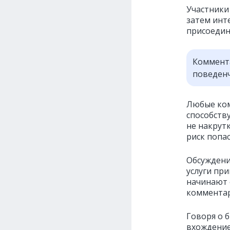
Участники
затем инт
присоедин
Коммента
поведенч
Любые ком
способств
не накрут
риск попас
Обсуждени
услуги пр
начинают 
комментар
Говоря о 
вхождение