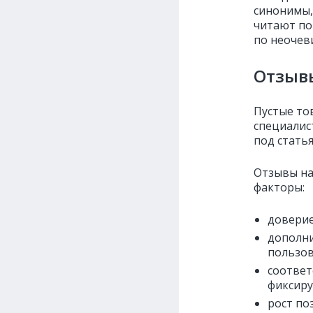
синонимы,
читают по
по неочев
Отзывы
Пустые то
специалис
под стать
Отзывы на
факторы:
доверие
дополни
пользов
соответ
фиксиру
рост по