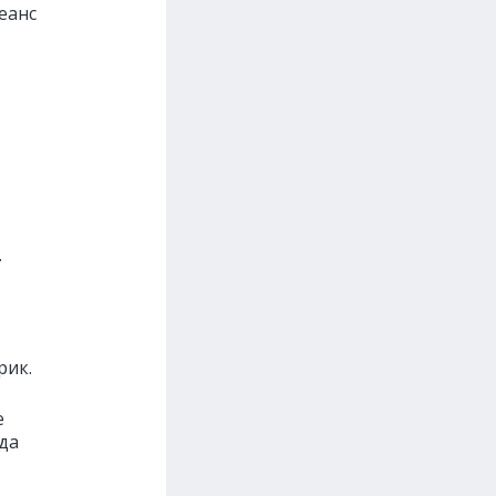
еанс
.
рик.
е
да