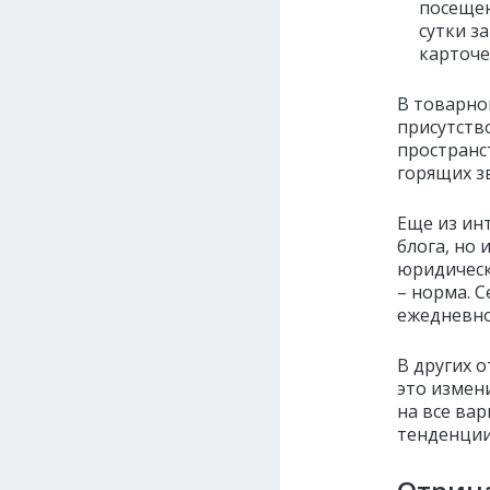
посещен
сутки з
карточе
В товарно
присутство
пространс
горящих з
Еще из ин
блога, но 
юридическ
– норма. С
ежедневно
В других о
это измен
на все вар
тенденции