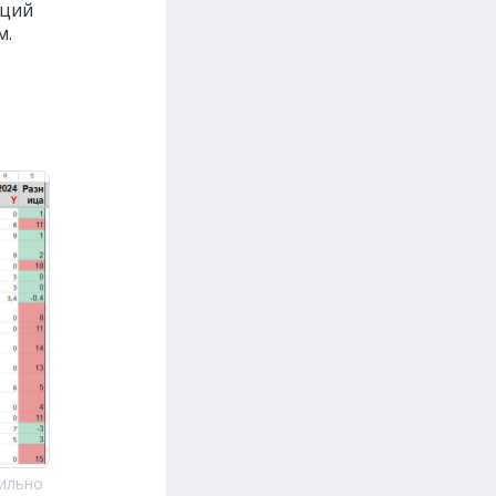
иций
м.
вильно