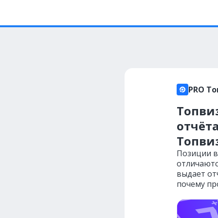
PRO То
Топви
отчёта
Топви
Позиции в
отличаютс
выдает отч
почему про