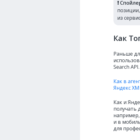
❗️ Спойле
позиции,
из серви
Как То
Раньше дл
использов
Search API.
Как в аге
Яндекс XM
Как и Янде
получать 
например,
и в мобил
для профе