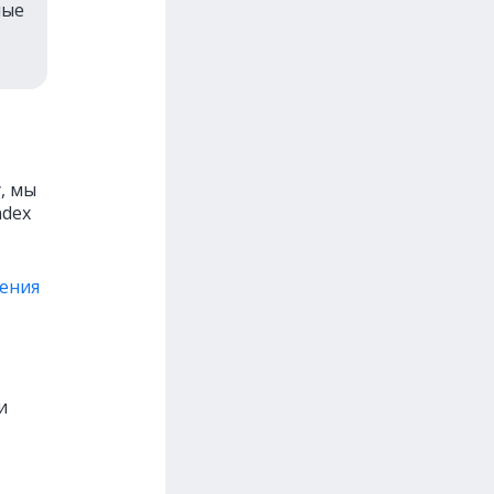
ные
, мы
ndex
нения
и