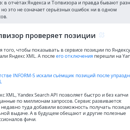
р:
в отчётах Яндекса и Топвизора и правда бывают раз
 но это не означает серьёзных ошибок ни в одном
сов.
пвизор проверяет позиции
я того, чтобы показывать в сервисе позиции по Яндексу
али Яндекс XML. А после
его отключения
перешли на Ya
нтстве INFORM‑S искали съёмщик позиций после упразд
L
кс XML, Yandex Search API позволяет быстро и без капчи
данные по миллионам запросов. Сервис развивается:
 недавно туда добавили возможность получать позици
ьной выдаче. А в будущем обещают и другие полезные
ссионалов фичи.