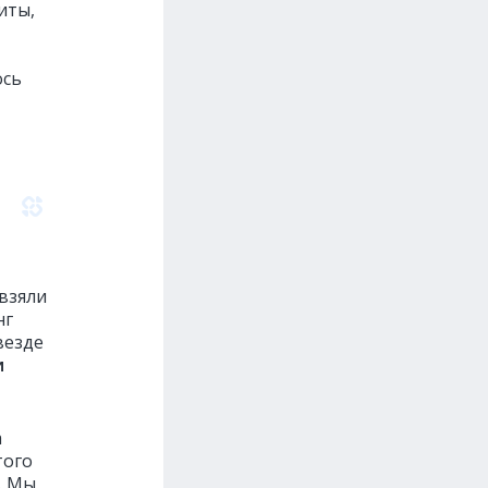
иты,
ось
взяли
нг
везде
и
а
ого
. Мы