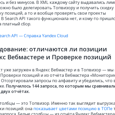
сь и без минусов. В XML каждому сайту выдавались лим
ожно было делегировать Топвизору и получить скидку
ку позиций, а то и вообще проверять свои проекты
 В Search API такого функционала нет, и кому‑то пришл
а платный сбор.
earch API — Справка Yandex Cloud
дование: отличаются ли позиции
кс Вебмастере и Проверке позиций
т уже загружен в Яндекс Вебмастер и в Топвизор — мы 
 Проверки позиций и из отчёта Вебмастера «Монитори
. Отсортировали запросы по алфавиту и убедились, что 
же.
Получилось 144 запроса, по которым мы сравнивал
 двух отчётах.
толбцы — это Топвизор. Именно так выглядит выгрузк
ки позиций: она
показывает цветами позицию в ТОПе
т
 запроса. Белые столбцы — из отчёта Яндекс Вебмастера