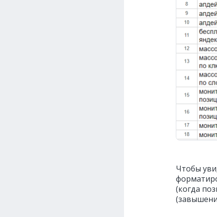
Чтобы уви
форматиро
(когда по
(завышени