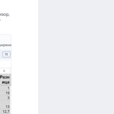
изор,
—