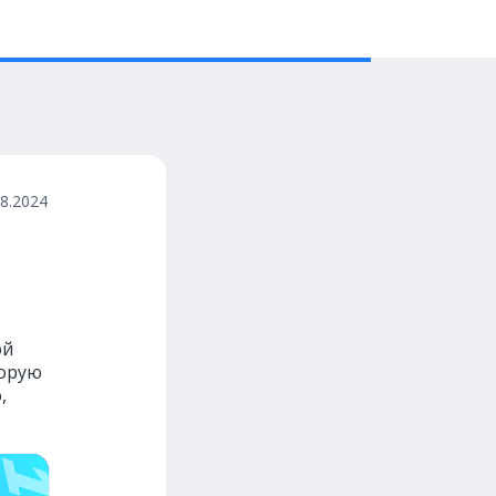
08.2024
ой
торую
,