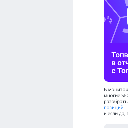
В монитор
многие SE
разобрать
позиций
Т
и если да,