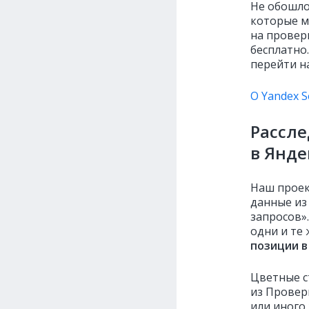
Не обошло
которые м
на провер
бесплатно.
перейти н
О Yandex S
Рассле
в Янде
Наш проек
данные из
запросов»
одни и те 
позиции в
Цветные с
из Провер
или иного