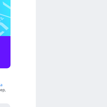
ка
ер,