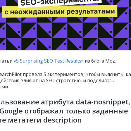
татьи
«5 Surprising SEO Test Results»
из блога Moz.
archPilot провела 5 экспериментов, чтобы выяснить, ка
действия влияют на SEO‑стратегию, и поделилась
ами.
ользование атрибута data-nosnippet,
Google отображал только заданные
те метатеги description