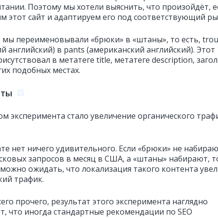
тании. Поэтому мы хотели выяснить, что произойдёт, е
м этот сайт и адаптируем его под соответствующий ры
 мы переименовывали «брюки» в «штаны», то есть, trou
й английский) в pants (американский английский). Этот
исутствовал в метатеге title, метатеге description, заго
гих подобных местах.
аты
ом эксперимента стало увеличение органического траф
ате нет ничего удивительного. Если «брюки» не набира
сковых запросов в месяц в США, а «штаны» набирают, т
 можно ожидать, что локализация такого контента уве
кий трафик.
его прочего, результат этого эксперимента наглядно
т, что иногда стандартные рекомендации по SEO