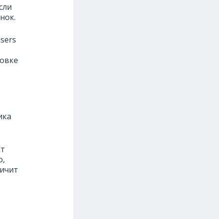
сли
нок.
sers
ловке
ика
ют
о,
личит