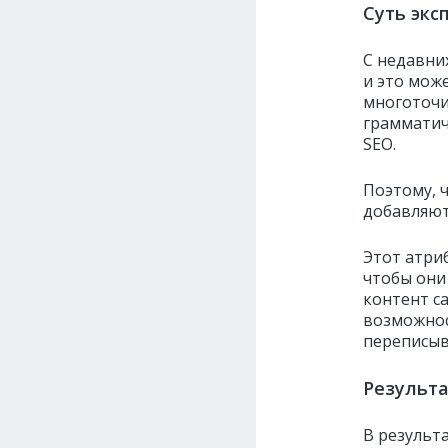
Суть экс
С недавних
и это мож
многоточи
грамматич
SEO.
Поэтому, 
добавляю
Этот атри
чтобы они
контент са
возможнос
переписыв
Результ
В результа