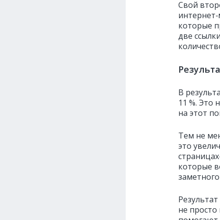
Свой втор
интернет‑
которые п
две ссылк
количество
Результ
В результ
11 %. Это
на этот по
Тем не ме
это увели
страницах‑
которые в
заметного
Результат 
не просто