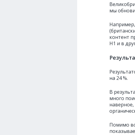
Великобри
мы обнови
Например,
(британски
контент пр
H1 и в дру
Результ
Результат
на 24 %.
В результ
много пои
наверное,
органичес
Помимо вс
показывае