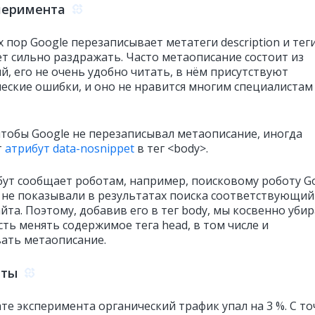
перимента
 пор Google перезаписывает метатеги description и теги t
ет сильно раздражать. Часто метаописание состоит из
й, его не очень удобно читать, в нём присутствуют
еские ошибки, и оно не нравится многим специалистам
чтобы Google не перезаписывал метаописание, иногда
т
атрибут data-nosnippet
в тег <body>.
бут сообщает роботам, например, поисковому роботу Go
 не показывали в результатах поиска соответствующий
йта. Поэтому, добавив его в тег body, мы косвенно уби
ть менять содержимое тега head, в том числе и
ать метаописание.
аты
те эксперимента органический трафик упал на 3 %. С то