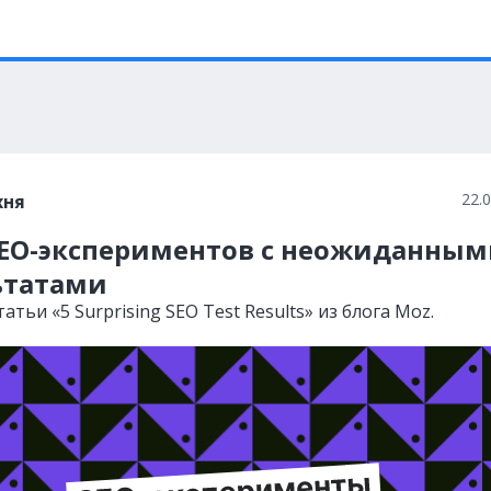
22.
хня
SEO-экспериментов с неожиданны
ьтатами
атьи «5 Surprising SEO Test Results» из блога Moz.