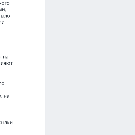
ного
ми,
было
ли
я на
влияют
то
, на
сылки