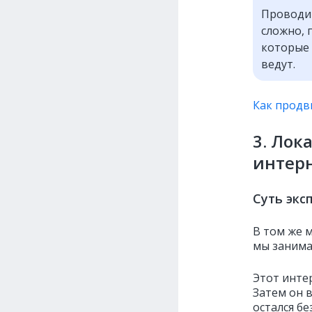
Проводи
сложно, 
которые 
ведут.
Как продви
3. Лок
интер
Суть экс
В том же 
мы занима
Этот инте
Затем он 
остался б