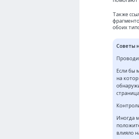
помогают 
Также ссы
фрагменто
обоих тип
Советы н
Проводит
Если бы 
на котор
обнаружи
страница
Контроли
Иногда м
положите
влияло н