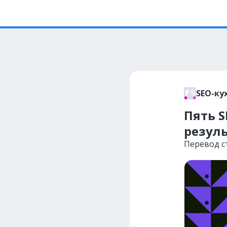
SEO-ку
Пять 
резул
Перевод ст