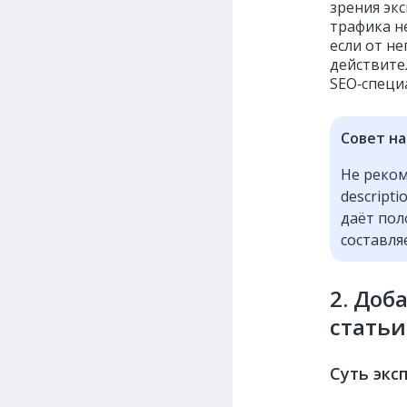
зрения эк
трафика н
если от н
действите
SEO‑специ
Совет на
Не реком
descript
даёт пол
составля
2. Доб
статьи
Суть экс