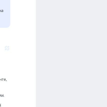
на
нте,
ии.
й