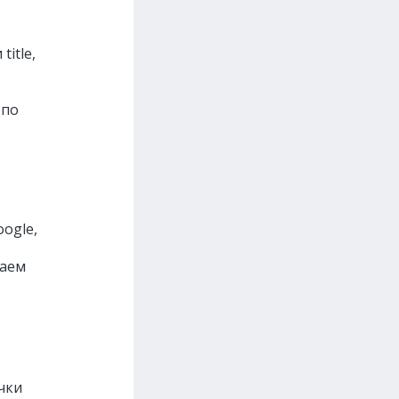
itle,
 по
ogle,
раем
чки