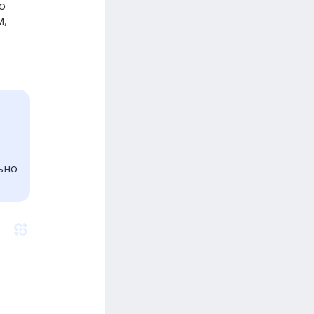
о
м,
ьно