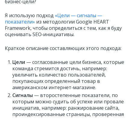
бизнес‑цели?
Я использую подход
«Цели — сигналы —
показатели»
из методологии Google HEART
Framework, чтобы определиться с тем, как я буду
оценивать SEO‑инициативы.
Краткое описание составляющих этого подхода:
Цели
— согласованные цели бизнеса, которые
команда стремится достичь, например:
увеличить количество пользователей,
покупающих определенный товар в
американском интернет‑магазине.
Сигналы
— второстепенные показатели, по
которым можно судить об успехе или провале
инициатив, например: ранжирование сайта,
проиндексированные страницы, проверенная
на корректность микроразметка.
Показатели
— четкие первостепенные
показатели бизнеса, по которым вы будете