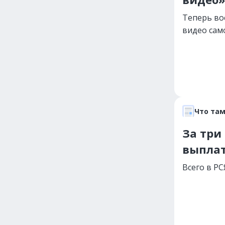
Теперь во
видео само
Что там
За три
выплат
Всего в РС