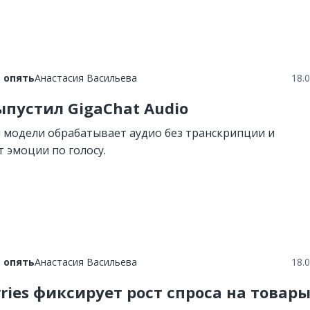
 опять
Анастасия Васильева
18.
ыпустил GigaChat Audio
я модели обрабатывает аудио без транскрипции и
 эмоции по голосу.
 опять
Анастасия Васильева
18.
rries фиксирует рост спроса на товар