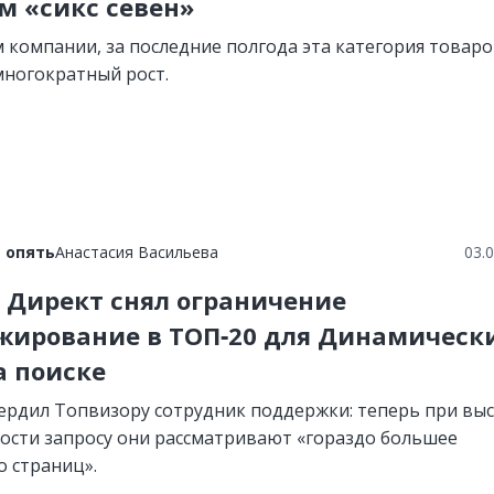
м «сикс севен»
 компании, за последние полгода эта категория товар
многократный рост.
 опять
Анастасия Васильева
03.
 Директ снял ограничение
жирование в ТОП‑20 для Динамическ
а поиске
ердил Топвизору сотрудник поддержки: теперь при вы
ости запросу они рассматривают «гораздо большее
о страниц».