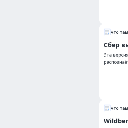
Что там
Сбер в
Эта верси
распознаёт
Что там
Wildbe