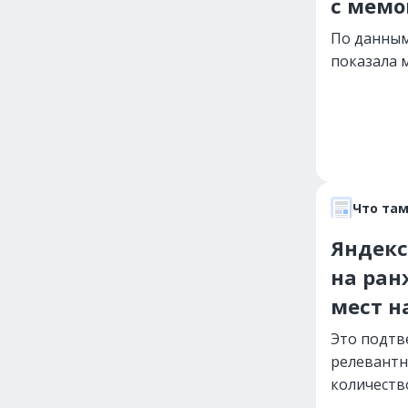
с мемо
По данным
показала 
Что там
Яндекс
на ран
мест н
Это подтв
релевантн
количеств