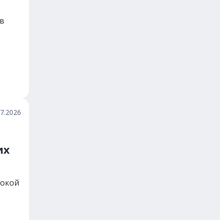
ов
07.2026
их
сокой