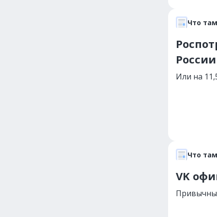
Что там
Роспот
России
Или на 11
Что там
VK офи
Привычный