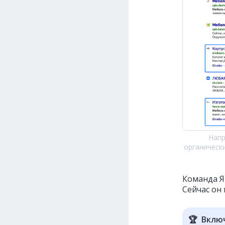
Напр
органическ
Команда Я
Сейчас он
🏆 Вклю