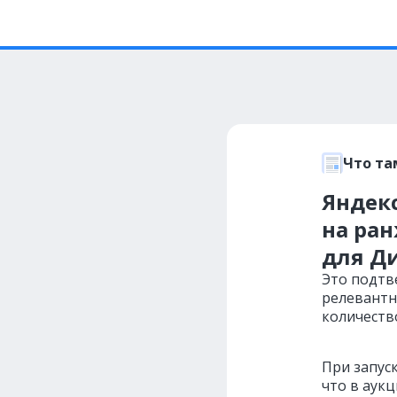
Что та
Яндек
на ра
для Д
Это подтв
релевантн
количеств
При запус
что в аук