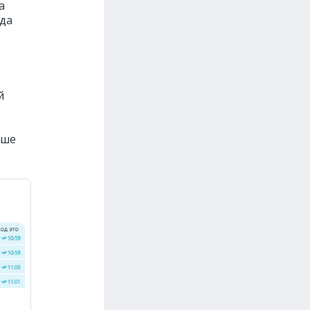
а
гда
й
ьше