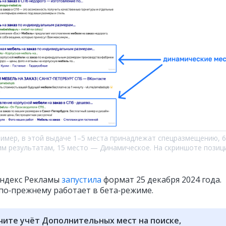
имер, в этой выдаче 1–5 места принадлежат спецразмещению, 
им результатам, 15 место — Динамическое. На скриншоте позици
ндекс Рекламы
запустила
формат 25 декабря 2024 года.
 по‑прежнему работает в бета‑режиме.
чите учёт Дополнительных мест на поиске,