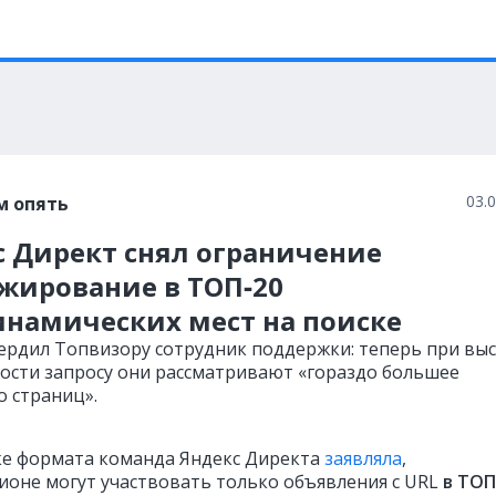
03.
м опять
с Директ снял ограничение
нжирование в ТОП‑20
инамических мест на поиске
ердил Топвизору сотрудник поддержки: теперь при вы
ости запросу они рассматривают «гораздо большее
о страниц».
ке формата команда Яндекс Директа
заявляла
,
ционе могут участвовать только объявления с URL
в ТОП