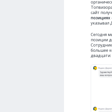
органичес
Топвизора
сайт полу
позициях
указывал 
Сегодня м
позиции д
Сотрудник
большее к
двадцати: