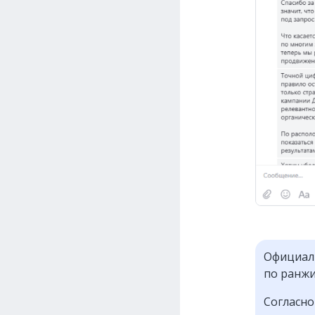
Официаль
по ранж
Согласн