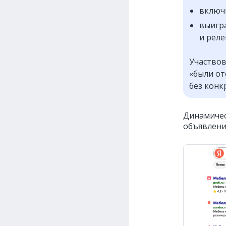
включ
выигра
и реле
Участвов
«были о
без конк
Динамичес
объявлени