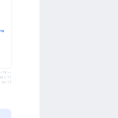
6–14 —
и с 11
по 17