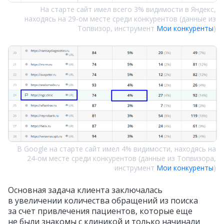
На старте сайт имел всего 3% видимости в Яндекс,
находясь на 29‑ом месте среди конкурентов (данные из
Топвизор, инструмент
Мои конкуренты
)
В Google на старте сайт имел 4% видимости, находясь на
24‑ом месте среди конкурентов (данные из Топвизора,
инструмент
Мои конкуренты
)
Основная задача клиента заключалась
в увеличении количества обращений из поиска
за счет привлечения пациентов, которые еще
не были знакомы с клиникой и только начинали