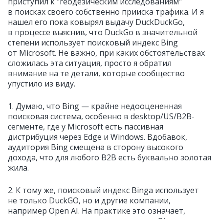
приступил к "геодезическим исследованиям"
в поисках своего собственно прииска трафика. И я
нашел его пока ковырял выдачу DuckDuckGo,
в процессе выяснив, что DuckGo в значительной
степени использует поисковый индекс Bing
от Microsoft. Не важно, при каких обстоятельствах
сложилась эта ситуация, просто я обратил
внимание на те детали, которые сообщество
упустило из виду.
1. Думаю, что Bing — крайне недооцененная
поисковая система, особенно в desktop/US/B2B-
сегменте, где у Microsoft есть пассивная
дистрибуция через Edge и Windows. Вдобавок,
аудитория Bing смещена в сторону высокого
дохода, что для любого B2B есть буквально золотая
жила.
2. К тому же, поисковый индекс Bingа использует
не только DuckGO, но и другие компании,
например Open AI. На практике это означает,