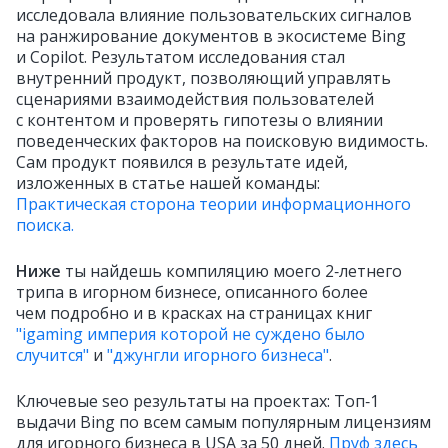
исследовала влияние пользовательских сигналов
на ранжирование документов в экосистеме Bing
и Copilot. Результатом исследования стал
внутренний продукт, позволяющий управлять
сценариями взаимодействия пользователей
с контентом и проверять гипотезы о влиянии
поведенческих факторов на поисковую видимость.
Сам продукт появился в результате идей,
изложенных в статье нашей команды:
Практическая сторона теории информационного
поиска.
Ниже
ты найдешь компиляцию моего 2‑летнего
трипа в игорном бизнесе, описанного более
чем подробно и в красках на страницах книг
"igaming империя которой не суждено было
случится"
и
"джунгли игорного бизнеса"
.
Ключевые seo результаты на проектах: Топ‑1
выдачи Bing по всем самым популярным лицензиям
для игорного бизнеса в USA за 50 дней.
Пруф здесь