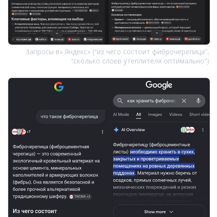
Запросы в» Яндекс» (“из чего состоит фиброчерепица”,
“cколько слоев утеплителя оптимально”)