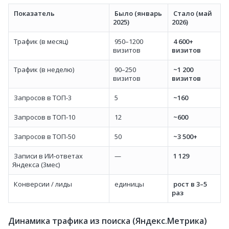
Показатель
Было (январь
Стало (май
2025)
2026)
Трафик (в месяц)
950–1200
4 600+
визитов
визитов
Трафик (в неделю)
90–250
~1 200
визитов
визитов
Запросов в ТОП‑3
5
~160
Запросов в ТОП‑10
12
~600
Запросов в ТОП‑50
50
~3 500+
Записи в ИИ‑ответах
—
1 129
Яндекса (3мес)
Конверсии / лиды
единицы
рост в 3–5
раз
Динамика трафика из поиска (Яндекс.Метрика)