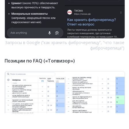
Запросы в Google (“как хранить фиброчерепицу”, “что такое
фиброчерепица”)
Позиции по FAQ («Топвизор»)