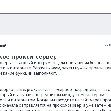
27.
рий
кое прокси-сервер
рверы — важный инструмент для повышения безопасно
ти в интернете. Рассказываем, зачем нужны прокси, ка
и какие функции выполняют.
вер (от англ. proxy server — «сервер-посредник») — это
оторый выступает посредником между компьютером
ля и интернетом. Когда вы заходите на сайт через прок
 сначала отправляется на прокси-сервер, а уже затем н
урс. Благодаря этому сайт видит не ваш реальный IP-ад