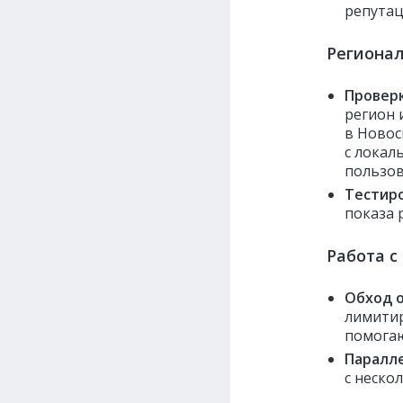
репутац
Региона
Провер
регион 
в Новос
с локал
пользов
Тестир
показа 
Работа с
Обход 
лимитир
помогаю
Паралл
с неско