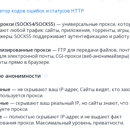
атор кодов ошибок и статусов HTTP
рокси (SOCKS4/SOCKS5)
— универсальные прокси, кото
ают любой трафик: сайты, приложения, торренты, игры,
жеры. SOCKS5 поддерживает аутентификацию и работу
лизированные прокси
— FTP для передачи файлов, поч
для электронной почты, CGI‑прокси (веб‑анонимайзеры)
оты прямо в браузере.
ню анонимности
чные
— не скрывают ваш IP‑адрес. Сайты видят, кто зах
спользуется прокси.
ные
— скрывают ваш реальный IP, но сайты знают, что
уете прокси.
е
— полностью скрывают IP‑адрес и не выдают факт
ования прокси. Максимальный уровень приватности.