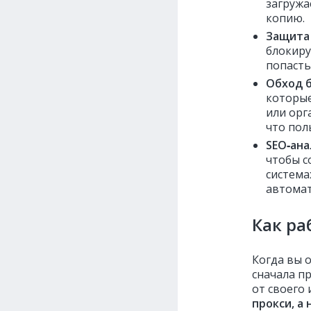
загружа
копию.
Защита 
блокиру
попасть
Обход 
которые
или орг
что пол
SEO‑ана
чтобы с
система
автомат
Как ра
Когда вы 
сначала п
от своего
прокси, а 