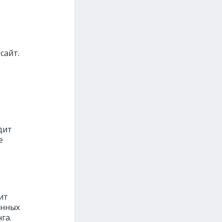
сайт.
дит
е
ит
ённых
га.