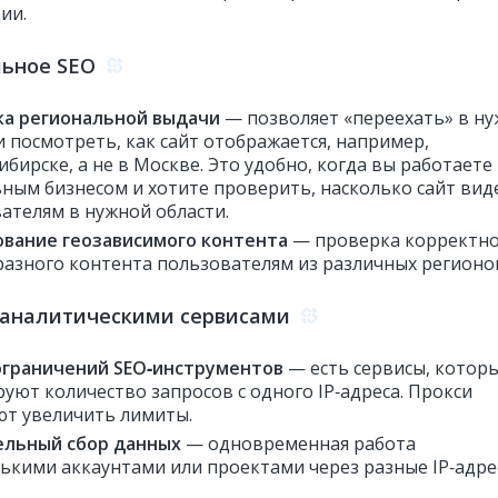
ии.
льное SEO
ка региональной выдачи
— позволяет «переехать» в н
и посмотреть, как сайт отображается, например,
ибирске, а не в Москве. Это удобно, когда вы работаете
ьным бизнесом и хотите проверить, насколько сайт вид
ателям в нужной области.
ование геозависимого контента
— проверка корректн
разного контента пользователям из различных регионо
 аналитическими сервисами
ограничений SEO‑инструментов
— есть сервисы, котор
уют количество запросов с одного IP‑адреса. Прокси
т увеличить лимиты.
ельный сбор данных
— одновременная работа
лькими аккаунтами или проектами через разные IP‑адре