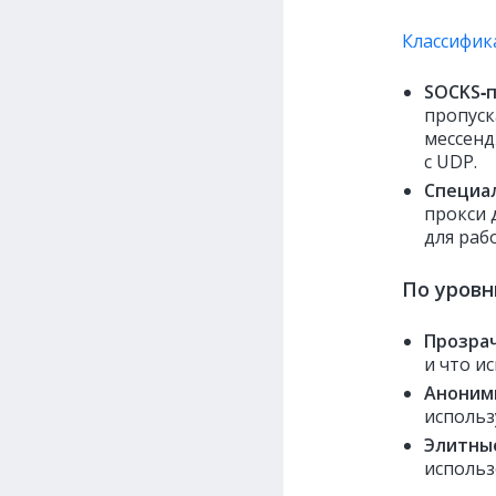
Классифик
SOCKS‑п
пропуск
мессенд
с UDP.
Специа
прокси 
для раб
По уров
Прозра
и что и
Аноним
использ
Элитны
использ