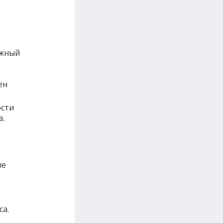
ужный
ен
ости
в.
ые
са.