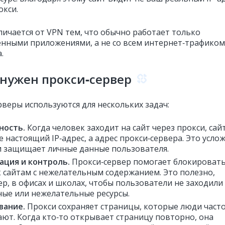
окси.
личается от VPN тем, что обычно работает только
ёнными приложениями, а не со всем интернет‑трафиком
.
нужен прокси‑сервер
рверы используются для нескольких задач:
мность.
Когда человек заходит на сайт через прокси, сай
е настоящий IP‑адрес, а адрес прокси‑сервера. Это усло
и защищает личные данные пользователя.
ация и контроль.
Прокси‑сервер помогает блокироват
к сайтам с нежелательным содержанием. Это полезно,
р, в офисах и школах, чтобы пользователи не заходили
ные или нежелательные ресурсы.
вание.
Прокси сохраняет страницы, которые люди част
ют. Когда кто‑то открывает страницу повторно, она