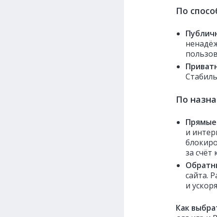
По спосо
Публич
ненадёж
пользов
Приват
Стабиль
По назн
Прямые 
и интер
блокиро
за счёт
Обратны
сайта. 
и ускор
Как выбра