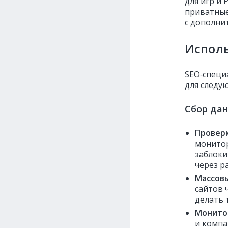
для игр и
приватные
с дополни
Исполь
SEO‑специ
для следу
Сбор дан
Проверк
монитор
заблоки
через р
Массов
сайтов 
делать 
Монито
и компа