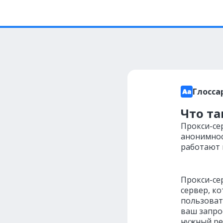
Глосса
Что та
Прокси-се
анонимнос
работают 
Прокси-сер
сервер, к
пользовате
ваш запрос
нужный рес