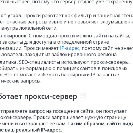
ется быстрее, потому что сервер отдаёт уже сохранённ
от угроз.
Прокси работает как фильтр и защитная стена
ет опасные запросы извне и не позволяет злоумышлен
 внутрь локальной сети.
блокировок.
С помощью прокси можно зайти на сайты,
 закрыты для доступа в определённой стране
анизации. Прокси меняет
IP‑адрес
, поэтому сайт не знае
ьзователь заходит из заблокированного региона.
литика.
SEO‑специалисты используют прокси‑серверы,
обирать информацию о позициях сайтов в поисковых
х. Это помогает избежать блокировки IP за частые
ические запросы.
ботает прокси‑сервер
отправляете запрос на посещение сайта, он поступает
рокси‑серверу. Прокси запрашивает нужную страницу
 имени и возвращает её вам.
Таким образом, сайты видя
не ваш реальный IP‑адрес.