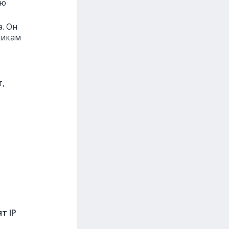
ую
. Он
никам
т,
т IP