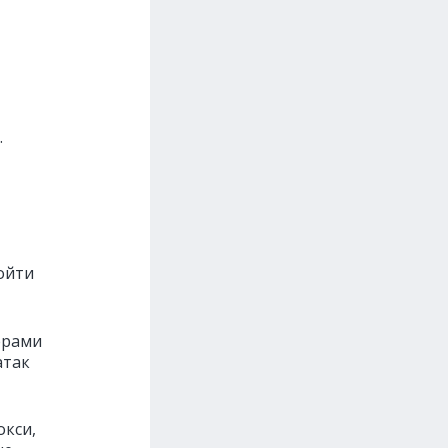
.
ойти
ерами
атак
окси,