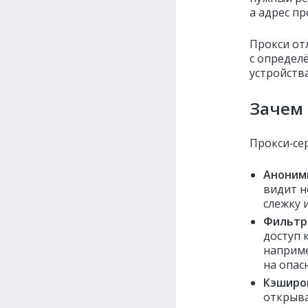
а адрес пр
Прокси от
с определ
устройства
Зачем 
Прокси‑се
​​Анони
видит н
слежку 
Фильтр
доступ 
наприме
на опас
Кэширо
открыва