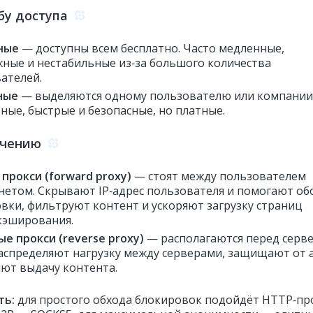
бу доступа
ные
— доступны всем бесплатно. Часто медленные,
ные и нестабильные из‑за большого количества
ателей.
ные
— выделяются одному пользователю или компании
ные, быстрые и безопасные, но платные.
ачению
прокси (forward proxy)
— стоят между пользователем
нетом. Скрывают IP‑адрес пользователя и помогают об
вки, фильтруют контент и ускоряют загрузку страниц
 кэширования.
е прокси (reverse proxy)
— располагаются перед серв
Распределяют нагрузку между серверами, защищают от 
яют выдачу контента.
ть:
для простого обхода блокировок подойдёт HTTP‑пр