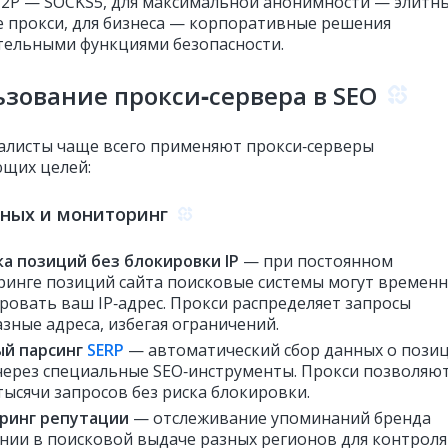
 P2P — SOCKS5, для максимальной анонимности — элитн
 прокси, для бизнеса — корпоративные решения
тельными функциями безопасности.
зование прокси‑сервера в SEO
алисты чаще всего применяют прокси‑серверы
ющих целей:
ных и мониторинг
а позиций без блокировки IP
— при постоянном
инге позиций сайта поисковые системы могут времен
ровать ваш IP‑адрес. Прокси распределяет запросы
азные адреса, избегая ограничений.
ый парсинг
SERP
— автоматический сбор данных о пози
через специальные SEO‑инструменты. Прокси позволяю
тысячи запросов без риска блокировки.
ринг репутации
— отслеживание упоминаний бренда
нии в поисковой выдаче разных регионов для контроля