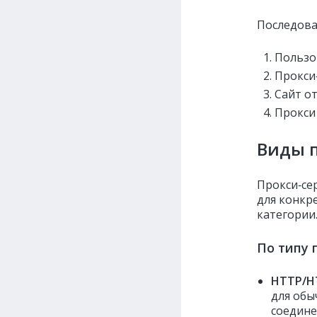
Последова
Пользо
Прокси‑
Сайт о
Прокси
Виды п
Прокси‑се
для конкр
категории
По типу 
HTTP/H
для обы
соедине