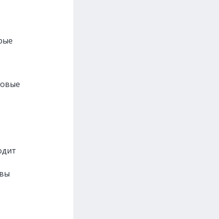
рые
товые
одит
 вы