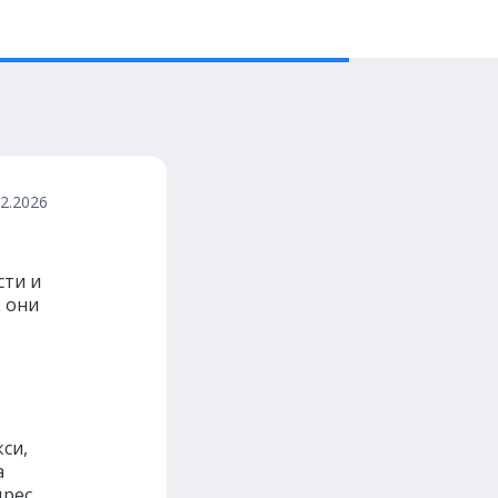
02.2026
сти и
к они
си,
а
рес,