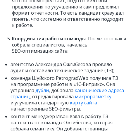
что он посмотрел сайт, подготовил свои
предложения по улучшению и сам предложил
формат отчётности. То есть кандидат сразу дал
понять, что системно и ответственно подходит
к работе.
Координация работы команды.
После того как я
собрала специалистов, началась
SEO‑оптимизация сайта:
агентство Александра Ожгибесова провело
аудит и составило техническое задание (ТЗ);
команда Шуйского PetrogradWeb получила ТЗ
на программные работы в «1С‑Битрикс». Она
устранила
дубли
, добавила
канонические адреса
страниц
, отредактировала
микроразметку
и улучшила стандартную
карту сайта
на настроенные SEO‑фильтры.
контент‑менеджер Иван взял в работу ТЗ
на тексты от команды Ожгибесова, которая
собрала семантику. Он добавил страницы