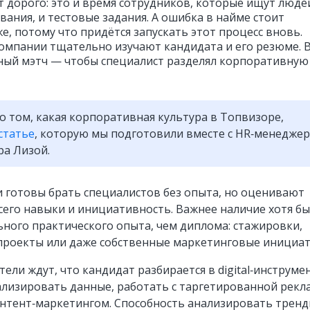
т дорого: это и время сотрудников, которые ищут люде
вания, и тестовые задания. А ошибка в найме стоит
е, потому что придётся запускать этот процесс вновь.
омпании тщательно изучают кандидата и его резюме. 
ный мэтч — чтобы специалист разделял корпоративную
о том, какая корпоративная культура в Топвизоре,
статье
, которую мы подготовили вместе с HR‑менедже
а Лизой.
 готовы брать специалистов без опыта, но оценивают
сего навыки и инициативность. Важнее наличие хотя бы
ного практического опыта, чем диплома: стажировки,
проекты или даже собственные маркетинговые инициат
ели ждут, что кандидат разбирается в digital‑инструмен
ализировать данные, работать с таргетированной рекл
нтент‑маркетингом. Способность анализировать трен