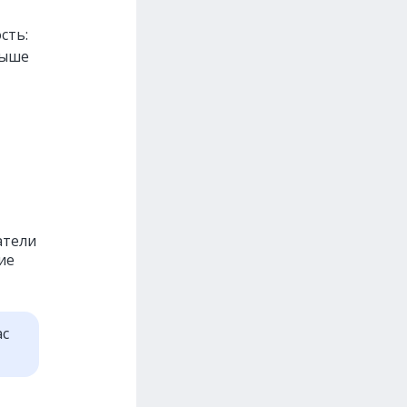
сть:
выше
атели
ие
ас