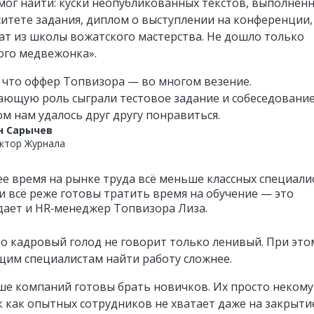
смог найти: куски неопубликованных текстов, выполнен
ситете задания, диплом о выступлении на конференции,
ат из школы вожатского мастерства. Не дошло только
кого медвежонка».
, что оффер Топвизора — во многом везение.
ающую роль сыграли тестовое задание и собеседование
м нам удалось друг другу понравиться.
н Сарычев
ктор Журнала
ее время на рынке труда всё меньше классных специали
и всё реже готовы тратить время на обучение — это
ает и HR‑менеджер Топвизора Лиза.
ро кадровый голод не говорит только ленивый. При это
им специалистам найти работу сложнее.
ше компаний готовы брать новичков. Их просто некому
ак как опытных сотрудников не хватает даже на закрыти