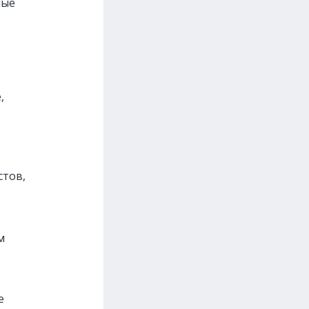
ные
,
стов,
м
е