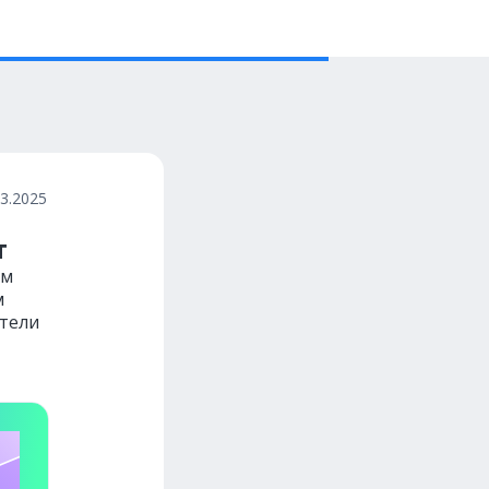
03.2025
т
ым
м
тели