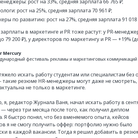
менеджеры: рост на 33%, средняя зарплата 66 765 ₽;
логи: рост на 25%, средняя зарплата 70 961 ₽;
еры по развитию: рост на 27%, средняя зарплата 91 018 
 зарплаты в маркетинге и PR тоже растут: у PR‑менедже
о 79 200 ₽), у директоров по маркетингу и PR — +19% (д
er Mercury
ународный фестиваль рекламы и маркетинговых коммуникаций
тяжело искать работу студентам или специалистам без 
— такие резюме HR‑менеджеры могут даже не смотреть, 
актуальна не только в маркетинге.
 я, редактор Журнала Ваня, начал искать работу в сент
 — через три месяца после того, как получил диплом
. Я быстро понял, что без вменяемого опыта, кейсов
ов я не смогу получить оффер: портфолио нужно было
ски в каждой вакансии. Тогда я решил добавить в резю