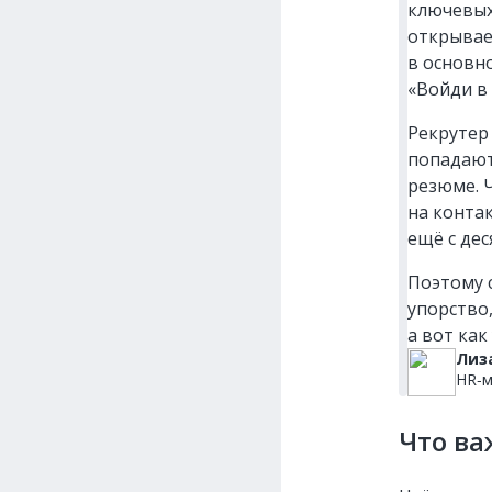
ключевых
открывае
в основн
«Войди в 
Рекрутер
попадают
резюме. 
на конта
ещё с дес
Поэтому 
упорство
а вот как
Лиз
HR‑м
Что ва