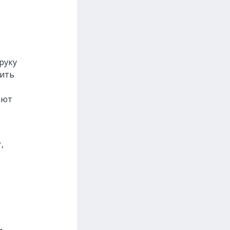
руку
вить
ают
,