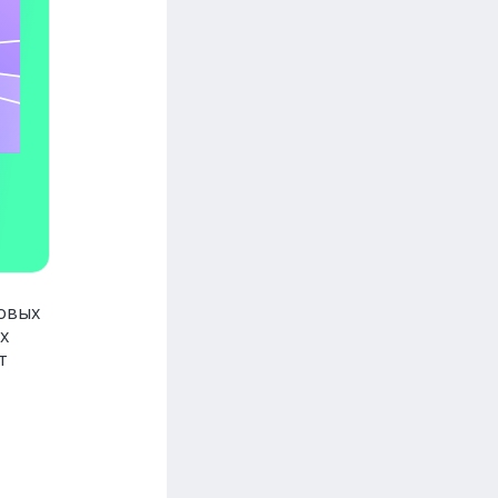
овых
х
т