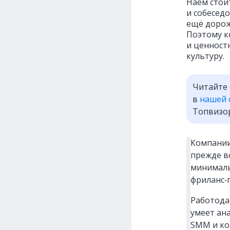
Наём стои
и собеседо
ещё дорож
Поэтому к
и ценност
культуру.
Читайте 
в
нашей 
Топвизор
Компании
прежде в
минималь
фриланс‑
Работодат
умеет ан
SMM и ко