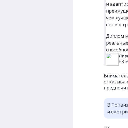
и адапти
преимуще
чем лучш
его вост
Диплом м
реальные
способно
Лиз
HR‑м
Вниматель
отказываю
предпочит
В Топвиз
и смотри