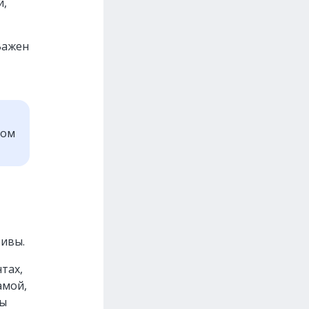
й,
Важен
ром
ивы.
тах,
амой,
ды