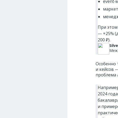
event‑
маркето
менедж
При этом
— +25% (д
200 ₽).
Silv
Межд
Особенно 
и кейсов 
проблема 
Например,
2024 года
бакалавра
и пример
практиче