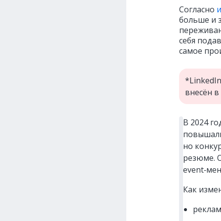
Согласно
больше и 
переживан
себя подав
самое прои
*LinkedI
внесён в
В 2024 го
повышали
но конкур
резюме. 
event‑ме
Как измен
реклам