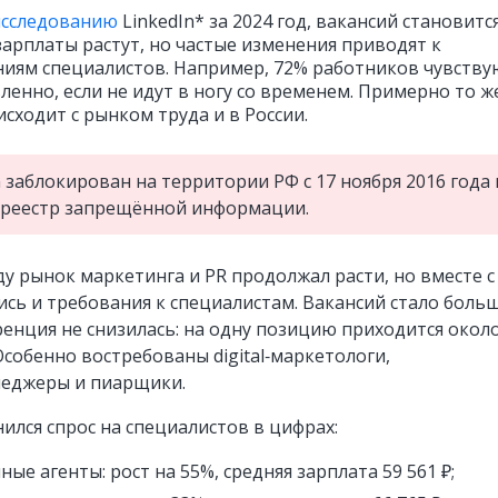
исследованию
LinkedIn* за 2024 год, вакансий становитс
зарплаты растут, но частые изменения приводят к
иям специалистов. Например, 72% работников чувству
ленно, если не идут в ногу со временем. Примерно то ж
сходит с рынком труда и в России.
n заблокирован на территории РФ с 17 ноября 2016 года 
 реестр запрещённой информации.
ду рынок маркетинга и PR продолжал расти, но вместе с
сь и требования к специалистам. Вакансий стало больш
енция не снизилась: на одну позицию приходится около
Особенно востребованы digital‑маркетологи,
неджеры и пиарщики.
ился спрос на специалистов в цифрах:
ные агенты: рост на 55%, средняя зарплата 59 561 ₽;