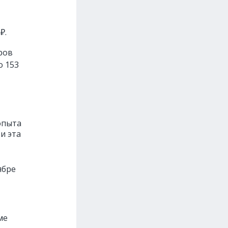
₽.
ров
о 153
опыта
и эта
ябре
ме