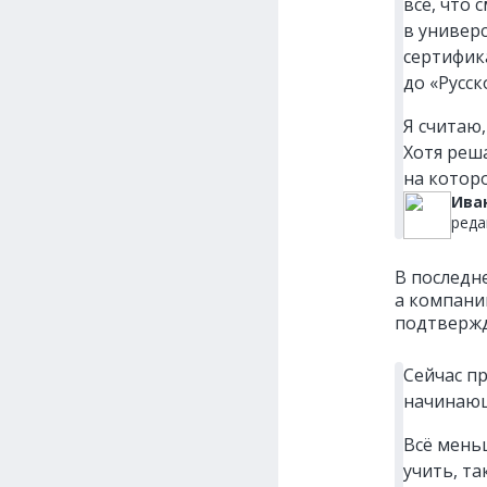
всё, что 
в универ
сертифик
до «Русс
Я считаю
Хотя реш
на которо
Ива
реда
В последн
а компани
подтвержд
Сейчас п
начинающ
Всё мень
учить, т