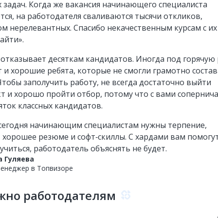
 задач. Когда же вакансия начинающего специалиста
тся, на работодателя сваливаются тысячи откликов,
ом нерелевантных. Спасибо некачественным курсам с их
айти».
 отказывает десяткам кандидатов. Иногда под горячую 
 и хорошие ребята, которые не смогли грамотно соста
Чтобы заполучить работу, не всегда достаточно выйти
кт и хорошо пройти отбор, потому что с вами сопернич
яток классных кандидатов.
сегодня начинающим специалистам нужны терпение,
, хорошее резюме и софт‑скиллы. С хардами вам помогут
 учиться, работодатель объяснять не будет.
а Гуляева
енеджер в Топвизоре
жно работодателям