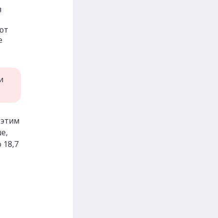
я
ют
е
и
 этим
е,
 18,7