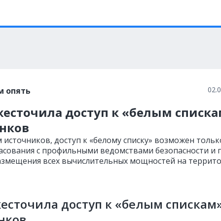
02.
м опять
жесточила доступ к «белым списк
анков
 источников, доступ к «белому списку» возможен тольк
ласования с профильными ведомствами безопасности и 
азмещения всех вычислительных мощностей на террит
есточила доступ к «белым спискам
нков