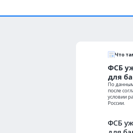
Что та
ФСБ у
для б
По данным
после сог
условии р
России.
ФСБ уж
для ба