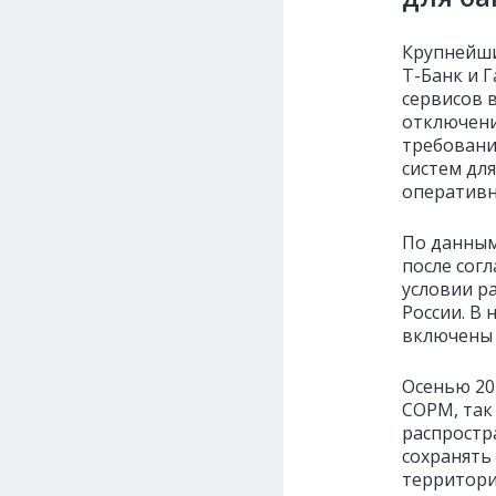
Крупнейши
Т-Банк и 
сервисов 
отключени
требовани
систем для
оперативн
По данным
после сог
условии р
России. В
включены 
Осенью 20
СОРМ, так
распростр
сохранять
территори