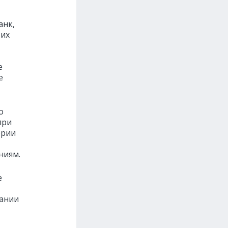
анк,
 их
е
е
о
при
ории
ниям.
е
пании