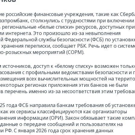
е российские финансовые учреждения, такие как Сберб
Газпромбанк, столкнулись с трудностями при включении
в региональные «белые списки» ресурсов, доступных при
и интернета. Это произошло из-за невыполнения
й Федеральной службы безопасности (ФСБ) по установк
 хранения переписки, сообщает РБК. Речь идет о систем
о-розыскных мероприятий (СОРМ).
 источников, доступ к «белому списку» возможен тольк
ласования с профильными ведомствами безопасности и 
азмещения всех вычислительных мощностей на террит
 некоторых регионах приложения этих банков не были
в перечень именно из-за несоответствия этим требова
25 года ФСБ направила банкам требования об установк
 как их сервисы классифицируются как организаторы
анения информации (ОРИ). Закон обязывает такие ком
 данные о передаче сообщений и пользователях на
и РФ. С января 2026 года срок хранения данных