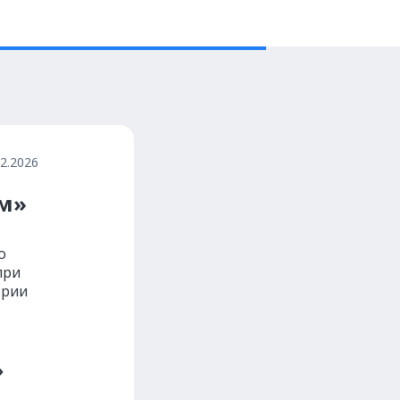
02.2026
ам»
о
при
ории
»