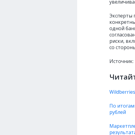
увеличивае
Эксперты 
конкретны
одной бан
согласова
риски, вк
со сторон
Источник:
Читайт
Wildberri
По итогам 
рублей
Маркетпле
результат