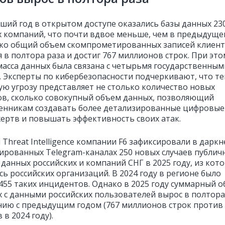
ший год в открытом доступе оказались базы данных 23
х компаний, что почти вдвое меньше, чем в предыдущ
ако общий объем скомпрометированных записей клиен
 в полтора раза и достиг 767 миллионов строк. При это
масса данных была связана с четырьмя государственным
. Эксперты по кибербезопасности подчеркивают, что т
ую угрозу представляет не столько количество новых
в, сколько совокупный объем данных, позволяющий
нникам создавать более детализированные цифровые
ертв и повышать эффективность своих атак.
Threat Intelligence компании F6 зафиксировали в даркн
ированных Telegram-каналах 250 новых случаев публич
 данных российских и компаний СНГ в 2025 году, из кот
сь российских организаций. В 2024 году в регионе было
455 таких инцидентов. Однако в 2025 году суммарный 
х с данными российских пользователей вырос в полтора
нию с предыдущим годом (767 миллионов строк против
в 2024 году).