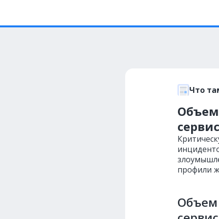
Что та
Объем
сервис
Критическ
инциденто
злоумышле
профили ж
Объем 
сервис