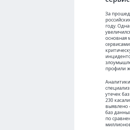
За прошед
российски
году. Одн
увеличился
основная 
сервисами
критическ
инциденто
злоумышле
профили ж
Аналитики 
специализ
утечек баз
230 касали
выявлено 
баз данны
по сравне
миллионов 