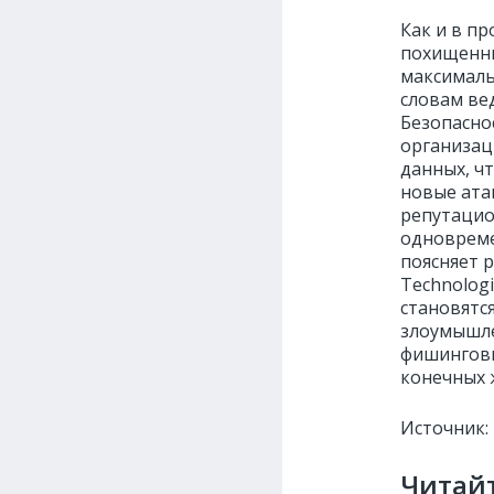
Как и в п
похищенны
максималь
словам ве
Безопасно
организац
данных, ч
новые ата
репутацио
одновреме
поясняет 
Technolog
становятс
злоумышле
фишинговы
конечных 
Источник:
Читайт