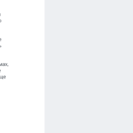
и
о
е
ь
мах,
e
аще