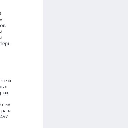
0
ем
тов
м
и
еперь
ете и
ных
орых
объем
 раза
 457