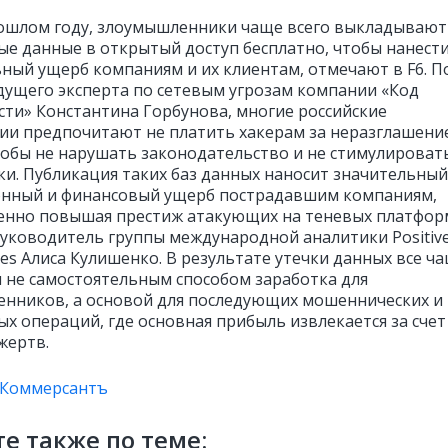
рошлом году, злоумышленники чаще всего выкладывают
е данные в открытый доступ бесплатно, чтобы нанест
ный ущерб компаниям и их клиентам, отмечают в F6. П
дущего эксперта по сетевым угрозам компании «Код
сти» Константина Горбунова, многие российские
ии предпочитают не платить хакерам за неразглашени
тобы не нарушать законодательство и не стимулироват
ки. Публикация таких баз данных наносит значительный
нный и финансовый ущерб пострадавшим компаниям,
нно повышая престиж атакующих на теневых платфор
руководитель группы международной аналитики Positiv
ies Алиса Кулишенко. В результате утечки данных все ч
я не самостоятельным способом заработка для
нников, а основой для последующих мошеннических и
х операций, где основная прибыль извлекается за счет
жертв.
Коммерсантъ
е также по теме: