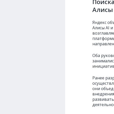
Поиска
Алисы 
Яндекс об
Алисы AI 
возглавля
платформы
направлен
Оба руков
занималис
инициатив
Ранее раз
осуществл
они объед
внедрения
развивать
деятельно