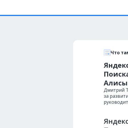
Что та
Яндек
Поиска
Алисы
Дмитрий Т
за развит
руководит
Яндекс