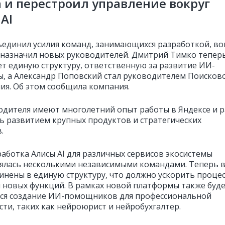
 и перестроил управление вокруг
AI
ъединил усилия команд, занимающихся разработкой, во
и назначил новых руководителей. Дмитрий Тимко тепер
ет единую структуру, ответственную за развитие ИИ-
, а Александр Поповский стал руководителем Поисков
ия. Об этом сообщила компания.
одителя имеют многолетний опыт работы в Яндексе и 
ь развитием крупных продуктов и стратегических
.
работка Алисы AI для различных сервисов экосистемы
ялась несколькими независимыми командами. Теперь в
инены в единую структуру, что должно ускорить процес
 новых функций. В рамках новой платформы также буд
ся создание ИИ-помощников для профессиональной
сти, таких как нейроюрист и нейробухгалтер.