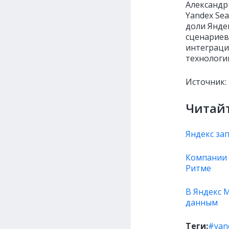
Александр
Yandex Sea
доли Янде
сценариев
интеграци
технологий
Источник:
Читайт
Яндекс за
Компании 
Ритме
В Яндекс 
данным
Теги:
#yan