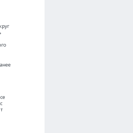
круг
ь
ого
ранее
се
с
ет