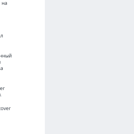
 на
ил
анный
и
на
er
.
cover