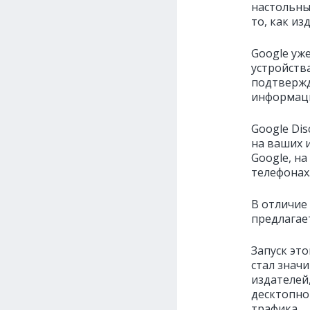
настольны
то, как из
Google уж
устройств
подтвержд
информаци
Google Di
на ваших 
Google, на
телефонах
В отличие 
предлагае
Запуск это
стал знач
издателей
десктопно
трафика.