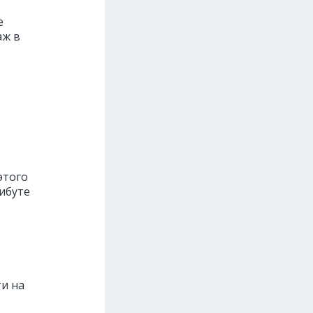
е
аж в
этого
ибуте
ти на