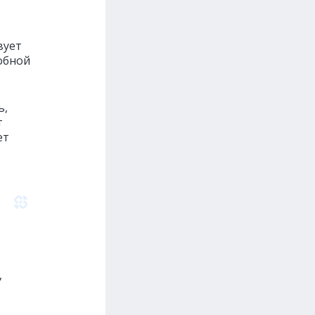
вует
добной
ь,
т
ет
,