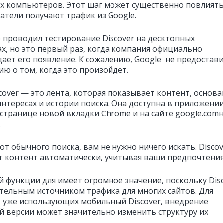
х компьютеров. Этот шаг может существенно повлиять
датели получают трафик из Google.
е проводил тестирование Discover на десктопных
ах, но это первый раз, когда компания официально
ает его появление. К сожалению, Google не предостав
ю о том, когда это произойдет.
scover — это лента, которая показывает контент, основ
интересах и истории поиска. Она доступна в приложени
 странице новой вкладки Chrome и на сайте google.com
.
от обычного поиска, вам не нужно ничего искать. Discov
т контент автоматически, учитывая ваши предпочтения
й функции для имеет огромное значение, поскольку Dis
ительным источником трафика для многих сайтов. Для
, уже использующих мобильный Discover, внедрение
й версии может значительно изменить структуру их