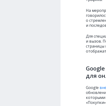
На меропр
говорилос
о стремлен
и последо
Для специ
и вызов. 
страницы 
отображать
Google
для о
Google
вне
обновления
которыми 
«Покупки»