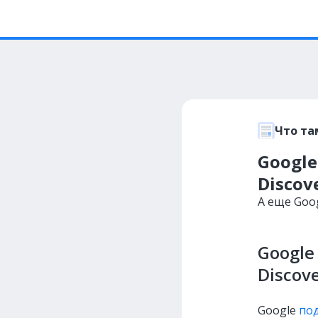
Что та
Google
Discov
А еще Goo
Google
Discov
Google
по