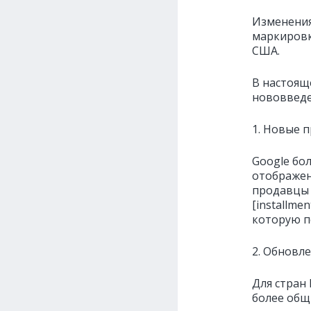
Изменения
маркировк
США.
В настоящ
нововведе
1. Новые 
Google бол
отображен
продавцы 
[installme
которую п
2. Обновл
Для стран
более общий