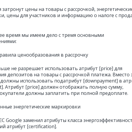
 затронут цены на товары с рассрочкой, энергетически
и, цены для участников и информацию о налоге с прод
ее время мы имеем дело с тремя основными
ниями:
правила ценообразования в рассрочку
ьше не разрешает использовать атрибут [price] для
ия депозитов на товары с рассрочкой платежа. Вместо 
должны использовать податрибут [downpayment] в атр
nt]. Атрибут [price] должен отображать полную сумму,
окупатели должны заплатить при полной предоплате.
енные энергетические маркировки
 ЕС Google заменил атрибуты класса энергоэффективнос
 атрибут [certification].