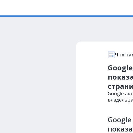
Что та
Google
показ
стран
Google ак
владельца
Google
показа