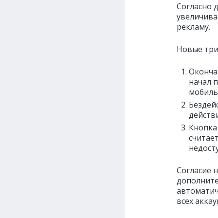
Согласно 
увеличивае
рекламу.
Новые три
Оконча
начал п
мобиль
Бездейс
действи
Кнопка
считает
недосту
Согласие 
дополните
автоматич
всех аккау