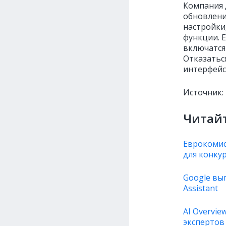
Компания 
обновлени
настройки
функции. Е
включатся
Отказатьс
интерфейс
Источник:
Читайт
Еврокомис
для конку
Google вы
Assistant
AI Overvi
экспертов