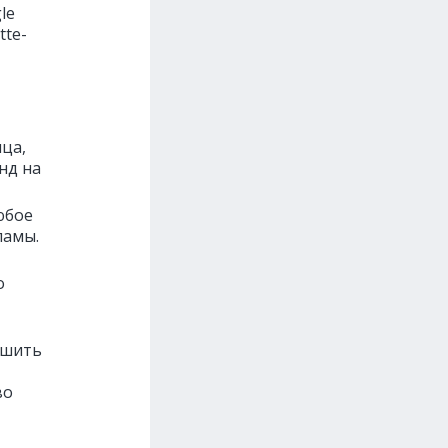
le
tte-
нца,
нд на
юбое
ламы.
о
ешить
во