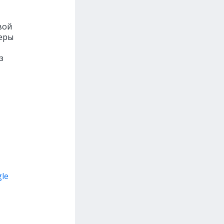
вой
геры
з
le