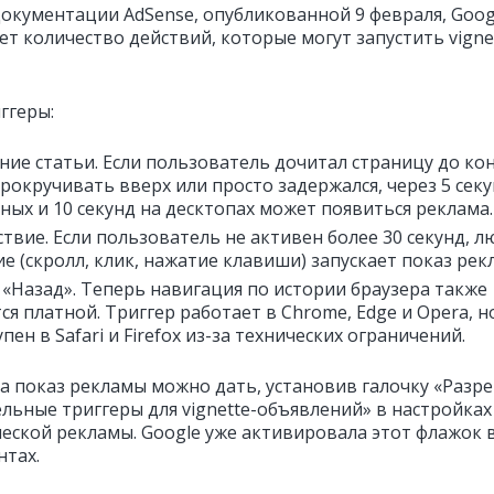
документации AdSense, опубликованной 9 февраля, Goog
т количество действий, которые могут запустить vigne
ггеры:
ние статьи. Если пользователь дочитал страницу до ко
рокручивать вверх или просто задержался, через 5 секу
ных и 10 секунд на десктопах может появиться реклама.
твие. Если пользователь не активен более 30 секунд, л
е (скролл, клик, нажатие клавиши) запускает показ рек
 «Назад». Теперь навигация по истории браузера также
ся платной. Триггер работает в Chrome, Edge и Opera, н
пен в Safari и Firefox из-за технических ограничений.
на показ рекламы можно дать, установив галочку «Разр
льные триггеры для vignette-объявлений» в настройках
еской рекламы. Google уже активировала этот флажок 
нтах.