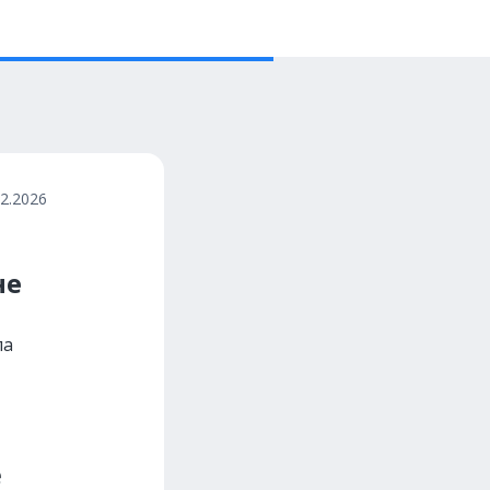
02.2026
и
не
ла
е