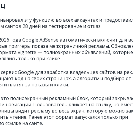
иц
тивировал эту функцию во всех аккаунтах и предостави
м сайтов 28 дней на тестирование и отказ.
2026 года Google AdSense автоматически включит для в
вые триггеры показа межстраничной рекламы. Обновле
формата vignette — полноэкранных объявлений, которые
влялись только при клике.
 сервис Google для заработка владельцев сайтов на рек
щают код на своих страницах, а алгоритмы подбирают
 и платят за показы и клики.
— это полноэкранный рекламный блок, который закрыва
ри навигации. Пользователь кликает на ссылку, но вмес
аницы видит рекламу во весь экран, которую можно за
ить чтение. Ранее этот формат запускался только при
о ссылке на сайте.