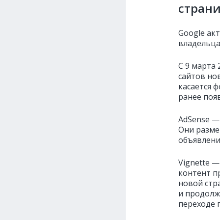
стран
Google ак
владельца
С 9 марта 
сайтов но
касается 
ранее поя
AdSense —
Они разме
объявления
Vignette 
контент п
новой стр
и продолж
переходе п