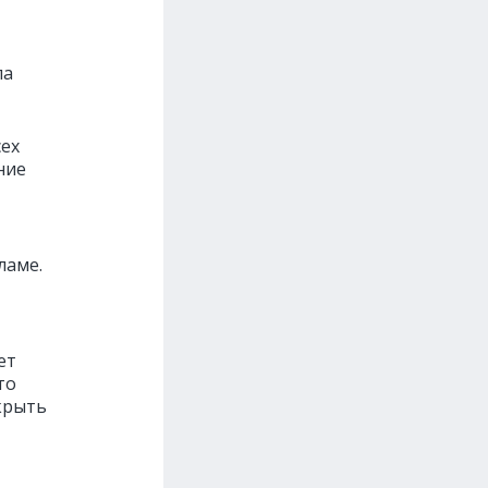
ла
сех
ние
ламе.
ет
то
крыть