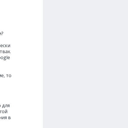
и?
ески
твах.
oogle
е, то
о для
угой
ния в