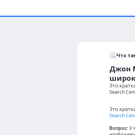
Что та
Джон М
широк
Это кратк
Search Cent
Это кратк
Search Cen
Вопрос:
У 
изображени