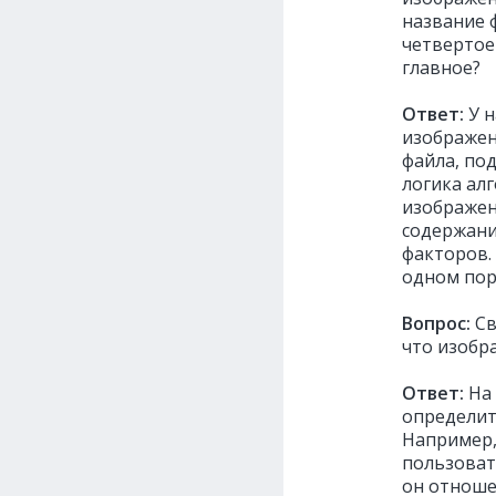
название 
четвертое
главное?
Ответ:
У н
изображени
файла, под
логика алг
изображен
содержани
факторов.
одном пор
Вопрос:
Св
что изобр
Ответ:
На 
определит
Например,
пользоват
он отношен