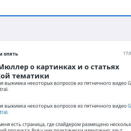
17.
м опять
юллер о картинках и о статьях
ой тематики
ая выжимка некоторых вопросов из пятничного видео G
ral.
ая выжимка некоторых вопросов из пятничного видео
G
tral
.
меня есть страница, где слайдером размещено несколь
й продукта. Всё у них практически идентично: альт,