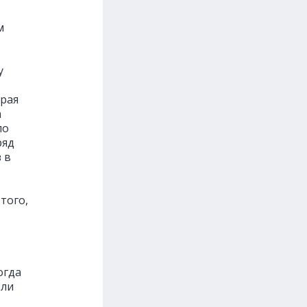
м
у
орая
а
по
ряд
 в
того,
огда
 ли