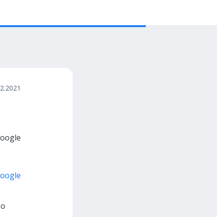
02.2021
oogle
oogle
ко