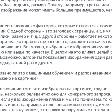
файла, подпись, размер. Почему, например, третье или
 изображение может иметь большее преимущество, че
ас есть несколько факторов, которые относятся к поиск
й. С одной стороны – это заголовок страницы, alt, имя
писи, размер и т. д. С другой стороны – работает некот
оритма, которая пытается понять, высокого ли качеств
ие или нет. Возможно, выбранные изображения лучше 
ю или выше по качеству. В целом на это влияет целый 
 Возможно, алгоритм показывает изображения один раз
ядке, второй раз в другом.
язано ли это с машинным обучением и распознаванием 
ажено на картинке?
основании того, что изображено на картинке, трудно
ь, насколько релевантно оно для конкретного запроса.
 если у вас изображение пляжа и мы это понимаем, то к
ель ищет, например, отель, невозможно понять, имеет
ие к пляжу: может, этот пляж за пару миль от отеля, а