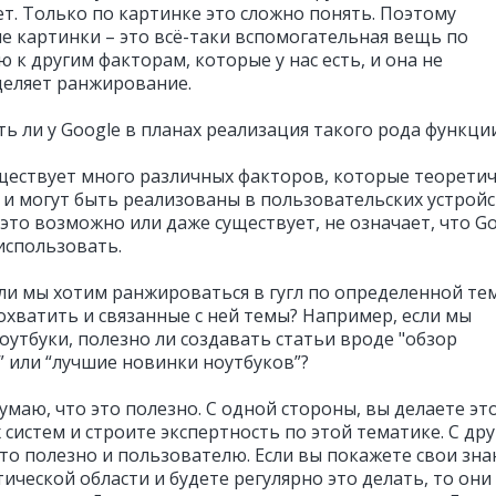
ет. Только по картинке это сложно понять. Поэтому
е картинки – это всё-таки вспомогательная вещь по
 к другим факторам, которые у нас есть, и она не
еляет ранжирование.
ть ли у Google в планах реализация такого рода функци
ествует много различных факторов, которые теоретич
и могут быть реализованы в пользовательских устройс
 это возможно или даже существует, не означает, что G
использовать.
ли мы хотим ранжироваться в гугл по определенной тем
охватить и связанные с ней темы? Например, если мы
оутбуки, полезно ли создавать статьи вроде "обзор
” или “лучшие новинки ноутбуков”?
умаю, что это полезно. С одной стороны, вы делаете эт
систем и строите экспертность по этой тематике. C др
это полезно и пользователю. Если вы покажете свои зна
ической области и будете регулярно это делать, то они