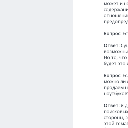
может и н
содержани
отношению
предопред
Вопрос:
Ес
Ответ:
Сущ
возможны 
Но то, что
будет это 
Вопрос:
Ес
можно ли 
продаем н
ноутбуков
Ответ:
Я д
поисковых 
стороны, 
этой темат