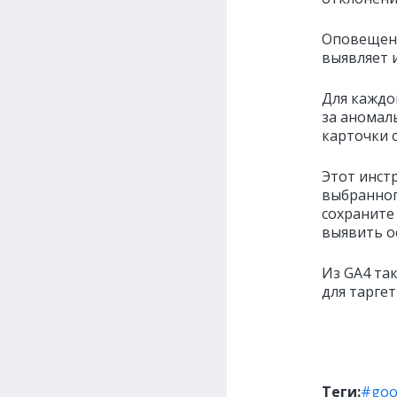
Оповещени
выявляет 
Для каждо
за аномал
карточки 
Этот инст
выбранног
сохраните
выявить о
Из GA4 та
для таргет
Теги:
#goo