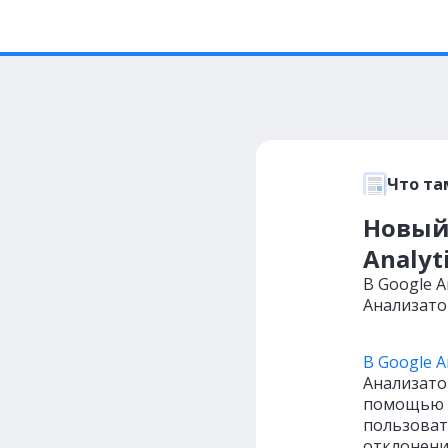
Что та
Новый
Analyti
В Google A
Анализатор
В Google A
Анализато
помощью и
пользоват
отклонени