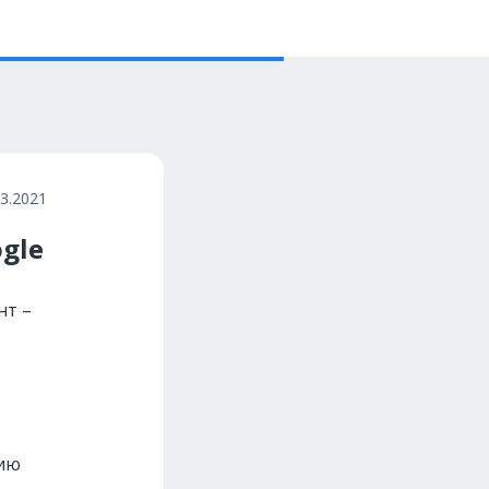
03.2021
gle
нт –
нию