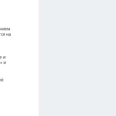
ением
ся на
е и
» и
её