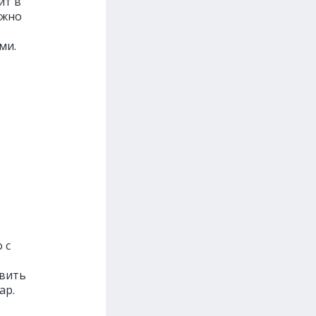
ит в
ожно
ми.
 с
авить
ap.