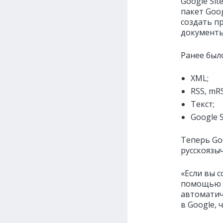
Google Si
пакет Goo
создать п
документы
Ранее был
XML;
RSS, mRS
Текст;
Google S
Теперь Goo
русскоязы
«Если вы с
помощью с
автоматич
в Google, 