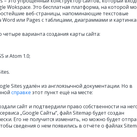
tes – это упрощенный конструктор сайтов, который вход
gle Wokspace. Это бесплатная платформа, на которой м
ростейшие веб-страницы, напоминающие текстовые
 Word или Pages с таблицами, диаграммами и картинка
о четыре варианта создания карты сайта:
S и Atom 1.0;
ites.
gle Sites удалён из англоязычной документации. Но в
чной
справке
этот пункт ещё на месте:
оздали сайт и подтвердили право собственности на него
ервиса „Google Сайты“, файл Sitemap будет создан
ески. Его не получится изменить, но можно будет отпр
чтобы сведения о нем появились в отчёте о файлах Sitem