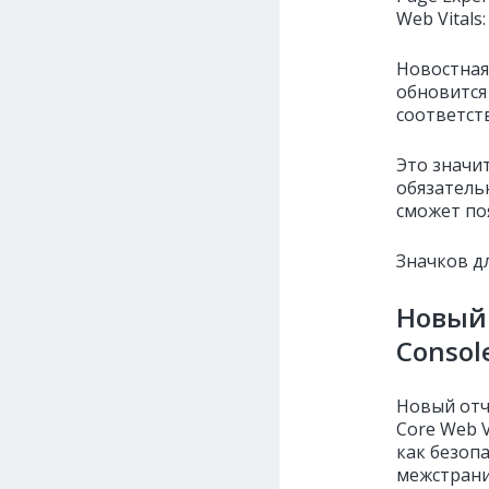
Web Vitals:
Новостная 
обновится 
соответст
Это значи
обязатель
сможет по
Значков д
Новый 
Consol
Новый отч
Core Web V
как безоп
межстрани