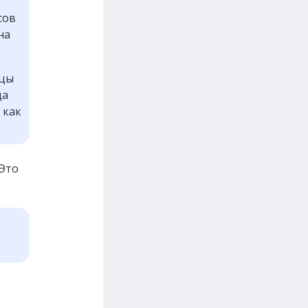
сов
на
ицы
да
 как
 Это