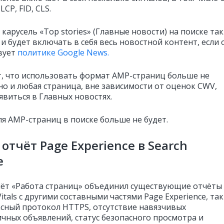
 LCP, FID, CLS.
карусель «Top stories» (Главные новости) на поиске та
и будет включать в себя весь новостной контент, если 
вует
политике Google News.
т, что использовать формат AMP-страниц больше не
но и любая страница, вне зависимости от оценок CWV,
явиться в Главных новостях.
ля AMP-страниц в поиске больше не будет.
отчёт Page Experience в Search
e
ёт «Работа страниц» объединил существующие отчёты
itals с другими составными частями Page Experience, та
асный протокол HTTPS, отсутствие навязчивых
чных объявлений, статус безопасного просмотра и