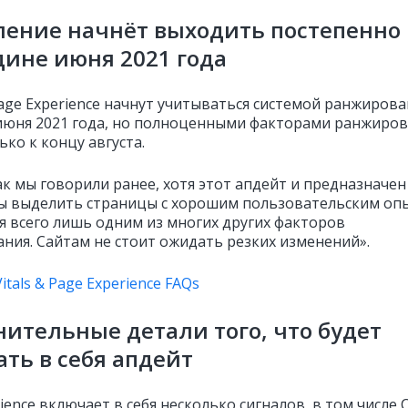
ление начнёт выходить постепенно
дине июня 2021 года
age Experience начнут учитываться системой ранжирова
июня 2021 года, но полноценными факторами ранжиро
ько к концу августа.
ак мы говорили ранее, хотя этот апдейт и предназначен
бы выделить страницы с хорошим пользовательским оп
ся всего лишь одним из многих других факторов
ния. Сайтам не стоит ожидать резких изменений».
itals & Page Experience FAQs
ительные детали того, что будет
ть в себя апдейт
ience включает в себя несколько сигналов, в том числе 