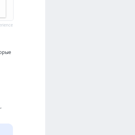
rience
торые
,