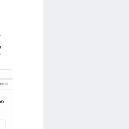
в
а
в