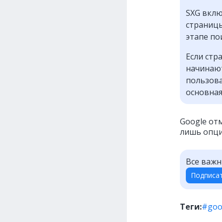
SXG вклю
страницы
этапе по
Если стр
начинают
пользова
основная
Google от
лишь опци
Все важн
Подписа
Теги:
#goo