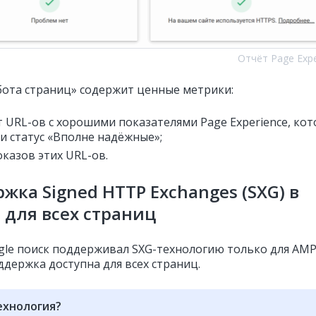
Отчёт Page Expe
бота страниц» содержит ценные метрики:
 URL-ов с хорошими показателями Page Experience, ко
и статус «Вполне надёжные»;
оказов этих URL-ов.
жка Signed HTTP Exchanges (SXG) в
 для всех страниц
gle поиск поддерживал SXG-технологию только для AMP
ддержка доступна для всех страниц.
ехнология?