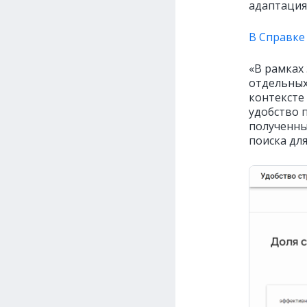
адаптация
В Справке
«В рамках 
отдельных
контексте
удобство 
полученны
поиска дл