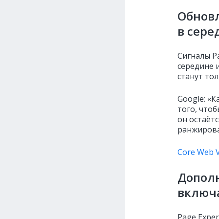
Обнов
в сере
Сигналы P
середине 
станут тол
Google: «К
того, что
он остаёт
ранжирова
Core Web V
Дополн
включа
Page Exper