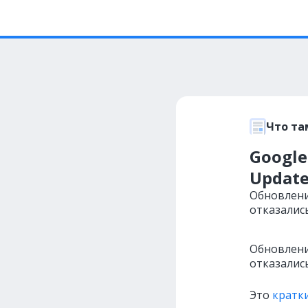
Что та
Google
Updat
Обновлени
отказались
Обновлени
отказались
Это
кратк