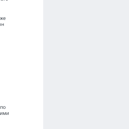
кже
он
 по
кими