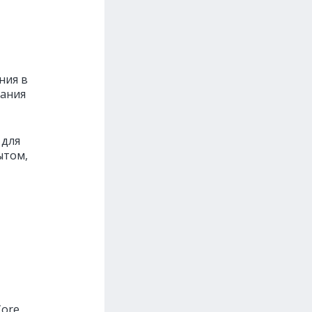
ния в
вания
 для
ытом,
Core