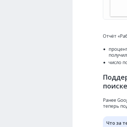
Отчёт «Ра
процент
получил
число п
Поддер
поиске
Ранее Goo
теперь по
Что за т