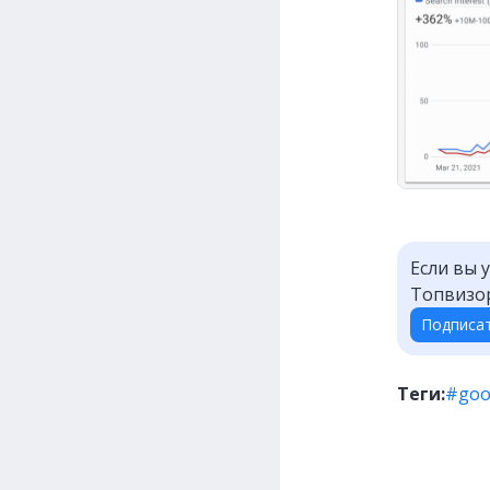
Если вы 
Топвизор
Подписа
Теги:
#goo