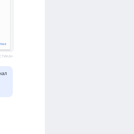
стика»
нал