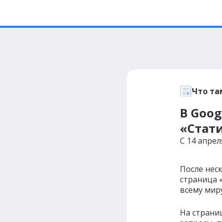
Что та
В Goog
«Стат
C 14 апрел
После нес
страница «
всему миру
На страни