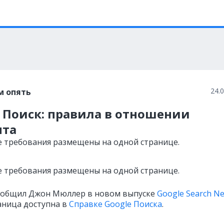
24.
м опять
 Поиск: правила в отношении
нта
е требования размещены на одной странице.
е требования размещены на одной странице.
ообщил Джон Мюллер в новом выпуске
Google Search N
аница доступна в
Справке Google Поиска
.