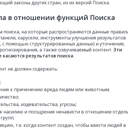
щий законы других стран, из их версий Поиска.
ла в отношении функций Поиска
м поиска, на которые распространяются данные правил
 панели, карусели, инструменты улучшения результатов
р, с помощью
структурированных данных
) и уточнения,
рогнозирования, а также озвучиваемый контент.
Эти
е касаются результатов поиска.
ент не должен содержать:
;
ние к приченению вреда людям или животным;
ичество;
ельства, издевательства, угрозы;
к насилию и поощрение ненависти в
отношении отдел
 групп;
яцию, т.е. когда контент создан, чтобы ввести людей в