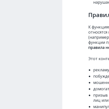
нарушаю
Прави
К функция
относятся
(наприме
функции п
правила н
Этот конт
рекламу
побужде
мошенн
домогат
призыв 
лиц или
манипул