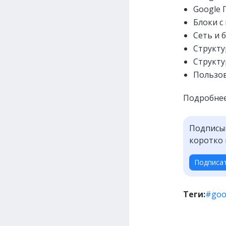
Google 
Блоки с
Сеть и 
Структу
Структу
Пользов
Подробнее
Подписыв
коротко 
Подписа
Теги:
#goo