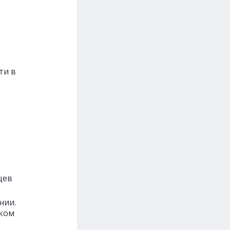
ти в
цев
нии.
ком