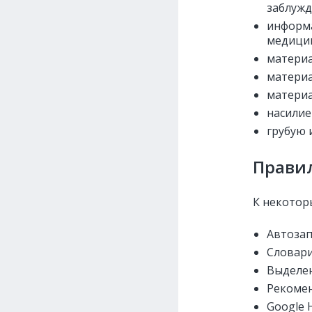
заблужд
информ
медицин
материа
материа
материа
насилие
грубую 
Прави
К некотор
Автозап
Словари
Выделен
Рекомен
Google 