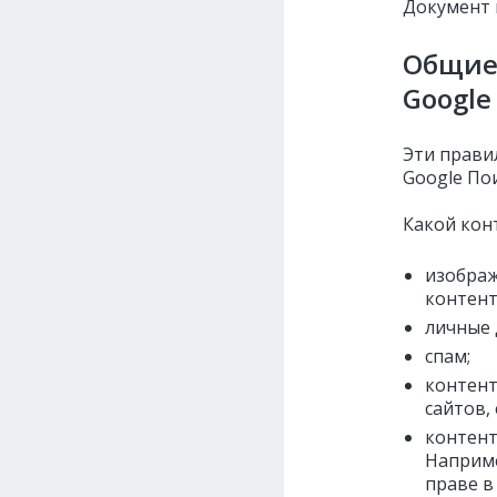
Документ 
Общие 
Google
Эти прави
Google По
Какой кон
изображ
контент
личные 
спам;
контент
сайтов, 
контент
Наприме
праве в