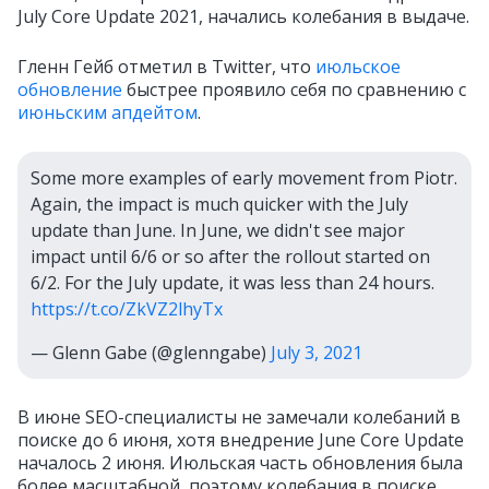
July Core Update 2021, начались колебания в выдаче.
Гленн Гейб отметил в Twitter, что
июльское
обновление
быстрее проявило себя по сравнению с
июньским апдейтом
.
Some more examples of early movement from Piotr.
Again, the impact is much quicker with the July
update than June. In June, we didn't see major
impact until 6/6 or so after the rollout started on
6/2. For the July update, it was less than 24 hours.
https://t.co/ZkVZ2lhyTx
— Glenn Gabe (@glenngabe)
July 3, 2021
В июне SEO-специалисты не замечали колебаний в
поиске до 6 июня, хотя внедрение June Core Update
началось 2 июня.
Июльская часть обновления была
более
масштабной, поэтому колебания в поиске