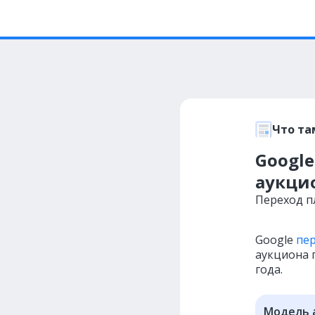
Что та
Google
аукци
Переход п
Google
пе
аукциона 
года.
Модель 