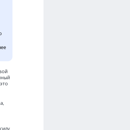
ю
нее
вой
иный
 это
а,
силу