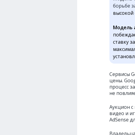
борьбе з
высокой 
Модель 
побежда
ставку з
максимал
установл
Сервисы G
цены. Goo
процесс з
не повлия
Аукцион с
видео и иг
AdSense дл
Владельца