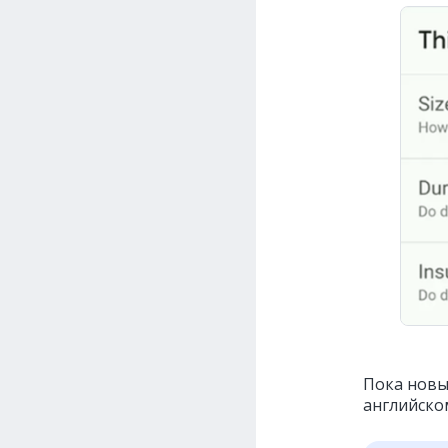
Пока новы
английско