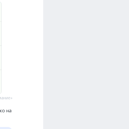
мание»
ко на