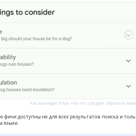
Как выглядит блок «На что следует обратить вни
е фичи доступны не для всех результатов поиска и толь
м языке.