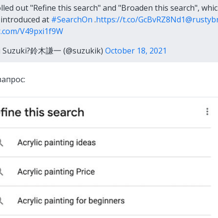
lled out "Refine this search" and "Broaden this search", whi
introduced at
#SearchOn
.
https://t.co/GcBvRZ8Nd1
@rustybr
er.com/V49pxi1f9W
i Suzuki?鈴木謙一 (@suzukik)
October 18, 2021
запрос: