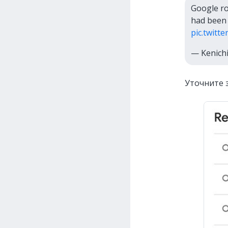
Google ro
had been 
pic.twitt
— Kenich
Уточните 