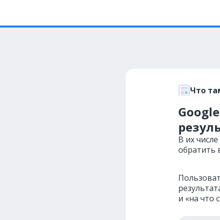
Что та
Google
резул
В их числе
обратить 
Пользовате
результата
и «на что 