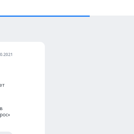
10.2021
ет
 в
прос»