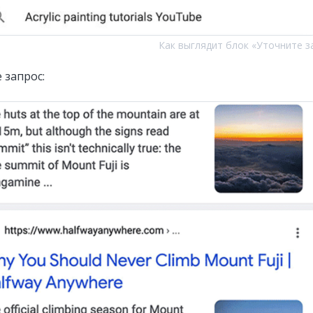
Как выглядит блок
«Уточните з
 запрос: