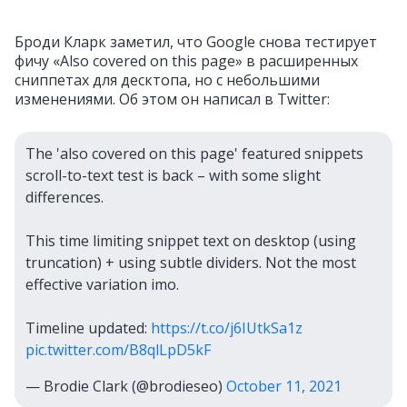
Броди Кларк заметил, что Google снова тестирует
фичу «Also covered on this page» в расширенных
сниппетах для десктопа, но с небольшими
изменениями. Об этом он написал в Twitter:
The 'also covered on this page' featured snippets
scroll-to-text test is back – with some slight
differences.
This time limiting snippet text on desktop (using
truncation) + using subtle dividers. Not the most
effective variation imo.
Timeline updated:
https://t.co/j6IUtkSa1z
pic.twitter.com/B8qlLpD5kF
— Brodie Clark (@brodieseo)
October 11, 2021