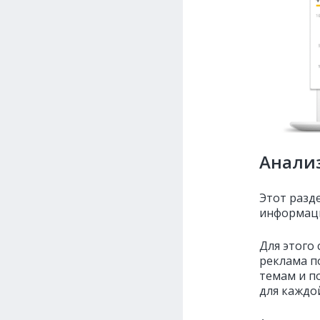
Анализ
Этот разд
информаци
Для этого
реклама по
темам и п
для каждой