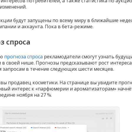
 интересов потребителей, а также статистика по аукци
 изменений.
кции будут запущены по всему миру в ближайшие неде
мпании и аккаунта. Пока в бета-режиме.
з спроса
ью
прогноза спроса
рекламодатели
смогут узнать
будущ
 в своей нише.
Прогнозы предсказывают рост интереса
 запросам в течение следующих шести месяцев.
 вы продавец косметики.
На странице вы увидите
прогн
овый интерес к «парфюмерии и ароматизаторам» начнё
редине ноября на 27 %.