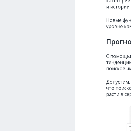
категории
и истории
Новые фун
уровне ка
Прогно
С помощ
тенденции
поисковым
Допустим,
что поиск
расти в се