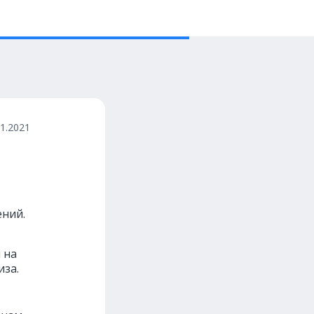
11.2021
ений.
 на
иза.