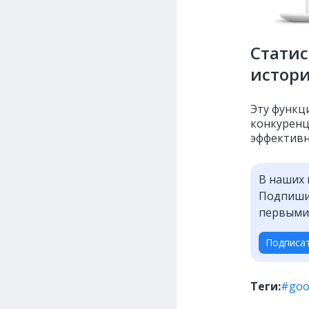
Статис
истор
Эту функц
конкуренц
эффективн
В наших 
Подпишит
первыми
Подписа
Теги:
#goo