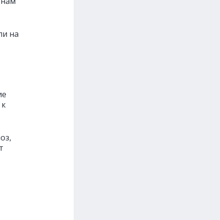
онам
ли на
ие
 к
оз,
т