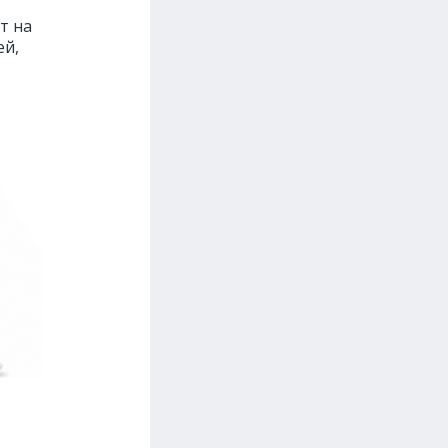
т на
ей,