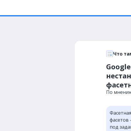
Что та
Google
неста
фасет
По мнению
Фасетная
фасетов 
под зада