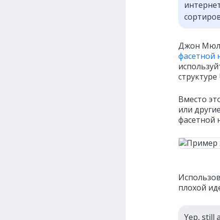
интернет
сортиров
Джон Мюлл
фасетной 
используй
структуре 
Вместо эт
или други
фасетной 
Использов
плохой ид
Yep, still 