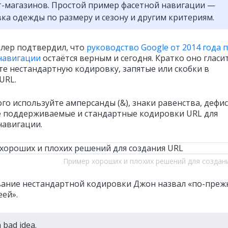
-магазинов. Простой пример фасетной навигации —
ка одежды по размеру и сезону и другим критериям.
ер подтвердил, что
руководство Google от 2014 года 
навигации
остаётся верным и сегодня. Кратко оно гласит
те нестандартную кодировку, запятые или скобки в
URL.
ого используйте амперсанды (&), знаки равенства, дефи
е поддерживаемые и стандартные кодировки URL для
навигации.
Пример хороших и плохих решений для создан
ание нестандартной кодировки Джон назвал «по-преж
еей».
a bad idea.