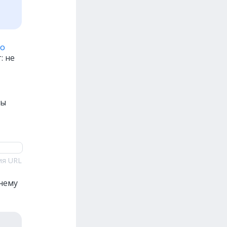
по
: не
сы
ия URL
нему