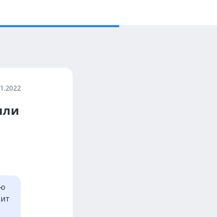
01.2022
или
ью
дит