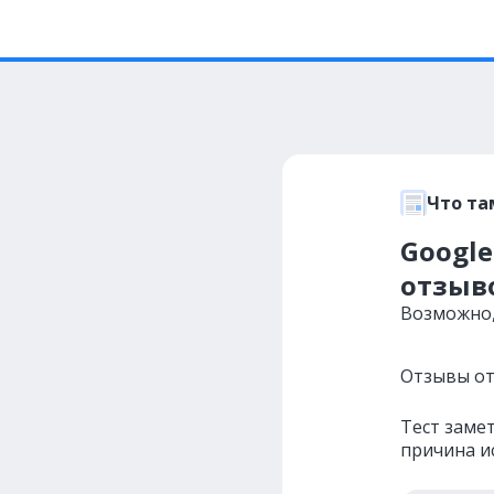
Что та
Googl
отзыво
Возможно,
Отзывы от
Тест заме
причина и