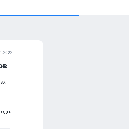
01.2022
ов
ах.
ё одна