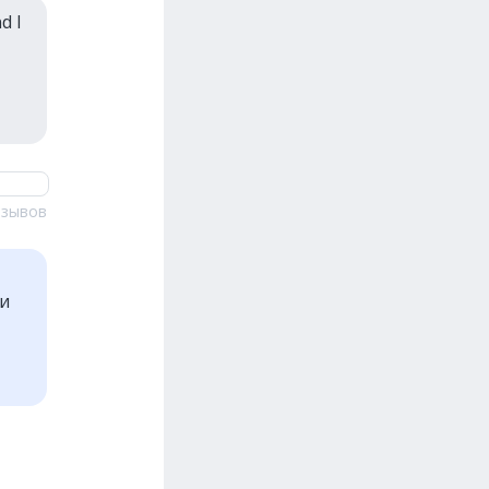
d I
тзывов
ти