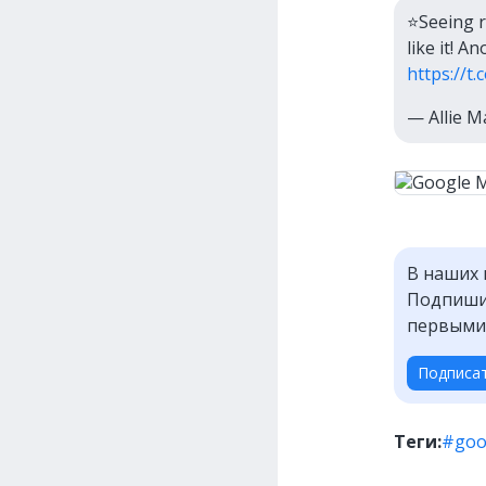
⭐️Seeing 
like it! 
https://
— Allie M
В наших 
Подпишит
первыми
Подписа
Теги:
#goo