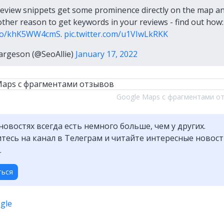
review snippets get some prominence directly on the map an
Another reason to get keywords in your reviews - find out how:
t.co/khK5WW4cmS
.
pic.twitter.com/u1VIwLkRKK
argeson (@SeoAllie)
January 17, 2022
Google Maps с фрагментами о
новостях всегда есть немного больше, чем у других.
есь на канал в Телеграм и читайте интересные новос
.
ться
gle