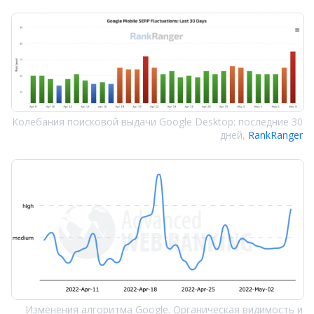
Колебания поисковой выдачи Google Desktop: последние 30
дней,
RankRanger
Изменения алгоритма Google. Органическая видимость и