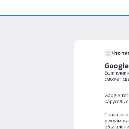
Что та
Google
Если кликн
сможет св
Google те
карусель
с
Сначала п
рекламные
объявлени