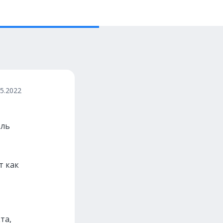
05.2022
ель
т как
та,