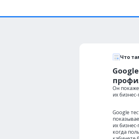
Что та
Googl
профи
Он покаже
их бизнес
Google те
показывае
их бизнес
когда пол
кабинете 