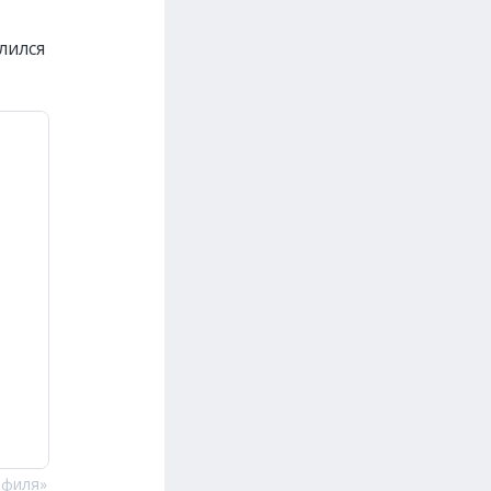
лился
офиля»