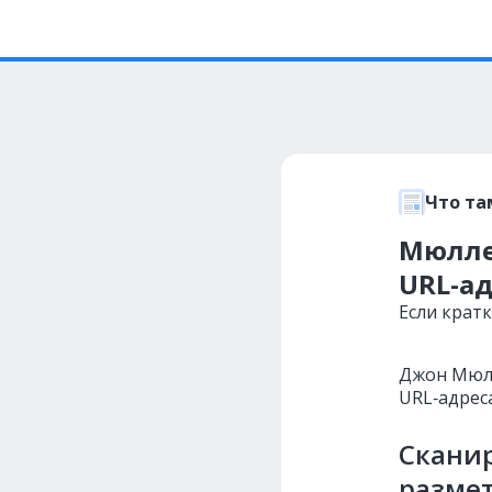
Что та
Мюллер
URL-а
Если кратк
Джон Мюлл
URL‑адрес
Сканир
разме