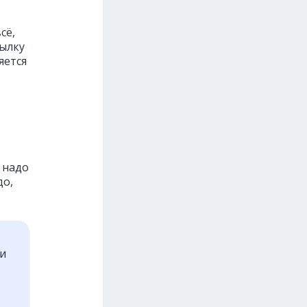
сё,
сылку
яется
 надо
до,
ти