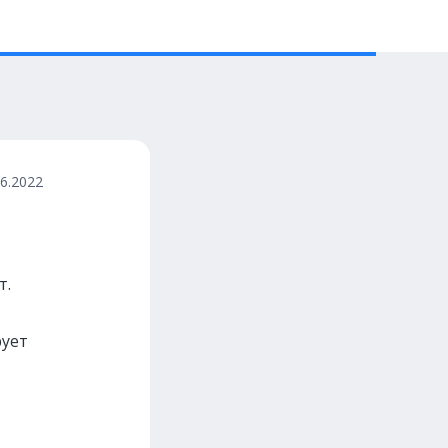
06.2022
т.
рует