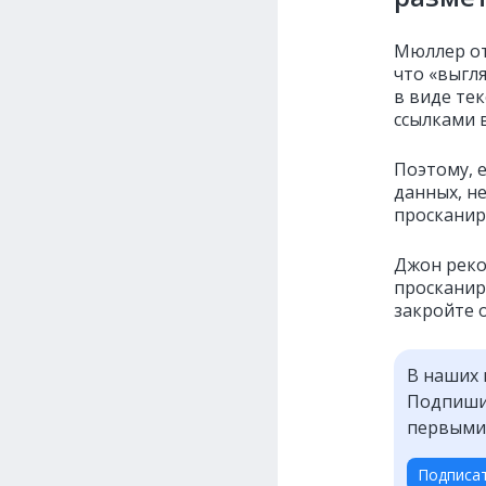
Мюллер от
что «выгля
в виде тек
ссылками 
Поэтому, 
данных, н
просканир
Джон реко
просканиро
закройте 
В наших 
Подпишит
первыми
Подписа