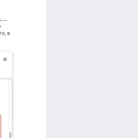
и —
у
о, в