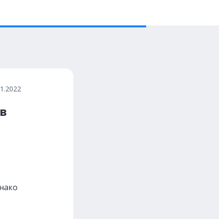
11.2022
в
днако