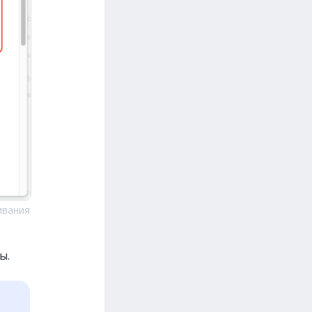
ивания
ы.