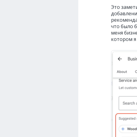
Это замет
добавлени
рекоменда
что было 
меня бизн
котором я