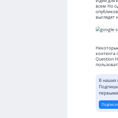
Идеи для 
всем. Но 
опублико
выглядят и
Некоторые
контента 
Question 
пользоват
В наших 
Подпишит
первыми
Подписа