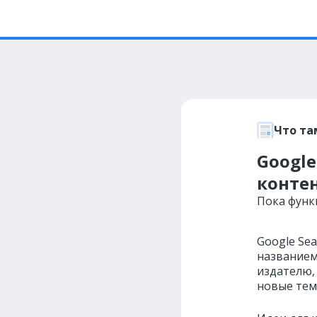
Что та
Google
конте
Пока функ
Google Se
названием
издателю,
новые тем