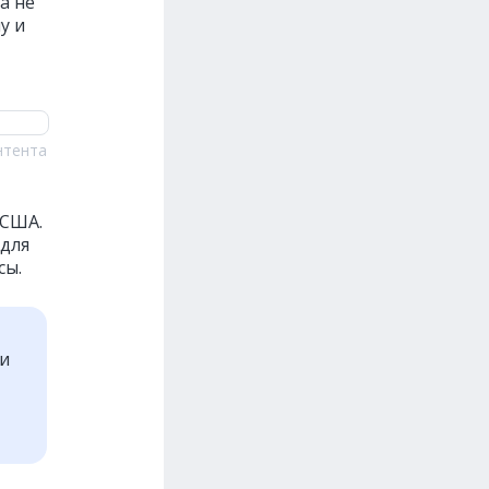
а не
у и
нтента
 США.
 для
сы.
ти