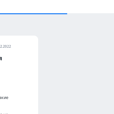
12.2022
я
акие