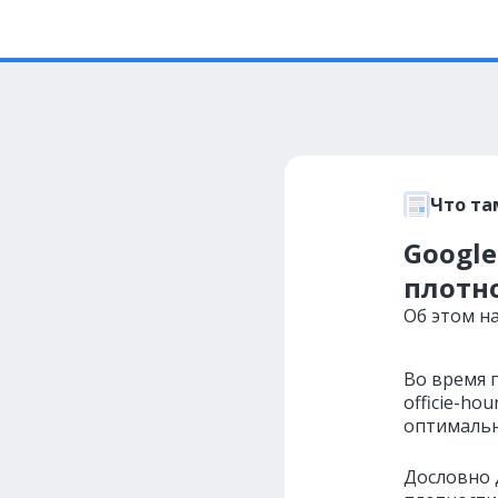
Что та
Googl
плотн
Об этом н
Во время 
officie-ho
оптимальн
Дословно 