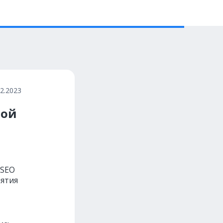
02.2023
ной
«SEO
нятия