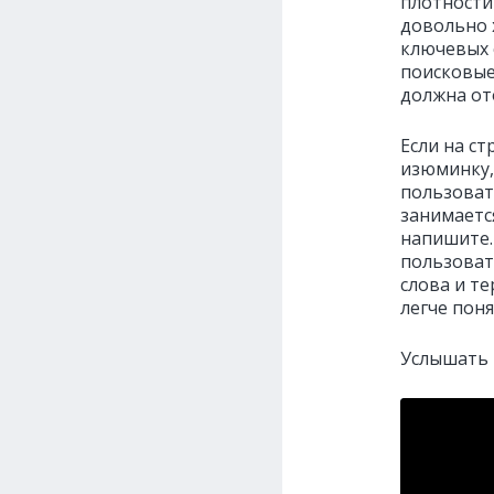
плотности
довольно 
ключевых с
поисковые
должна от
Если на ст
изюминку,
пользоват
занимается
напишите. 
пользовате
слова и те
легче поня
Услышать 