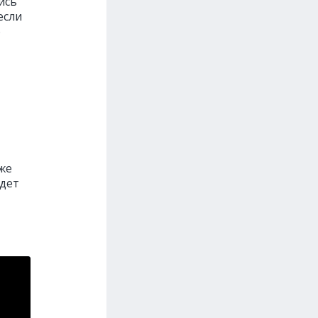
ись
если
о
 же
удет