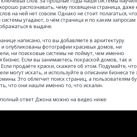
 ключевых слов. За прошлые годы наши системы научил
хорошо распознавать, чему посвящена страница, даже 
лов на ней нет совсем. Однако не стоит полагаться, чт
 системы угадают, о чём страница и по каким запросам
ображаться в выдаче.
ранице написано, что вы добавляете в архитектуру
 и опубликованы фотографии красивых домов, ни
ели, ни поисковые системы не поймут, чем именно
 бизнес. Если вы занимаетесь покраской домов, так и
Если продаёте краски, скажите об этом. Подумайте, что
ли могут искать, и используйте в описании бизнеса те
рмины. Это облегчит поиск страниц, а пользователям б
ть, что они нашли именно то, что искали».
полный ответ Джона можно на видео ниже: