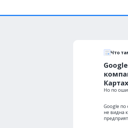
Что та
Googl
компан
Карта
Но по оши
Google по
не видна к
предприят