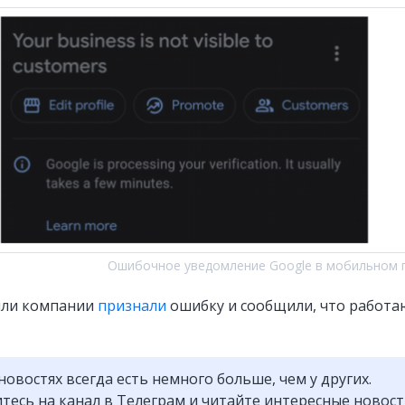
Ошибочное уведомление Google в мобильном 
или компании
признали
ошибку и сообщили, что работа
новостях всегда есть немного больше, чем у других.
есь на канал в Телеграм и читайте интересные новос