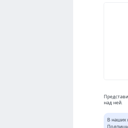
Представ
над ней.
В наших 
Подпишит