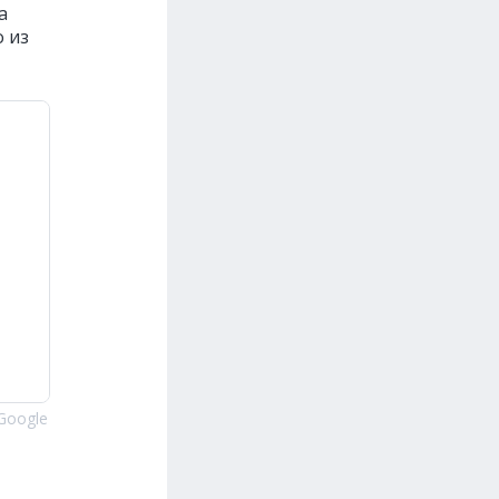
а
 из
Google