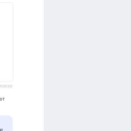
поиске
ют
ти